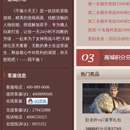
第一名额外奖励15000
《不服小天王》是一款挂机冒险
第二名额外奖励8000积
游戏，精美的游戏画面、炫酷流畅的
第三名额外奖励5000积
人物技能、彻底解放双手，专为懒人
第四-十名额外奖励300
玩家打造，让你一天24小时不间断的
升级，一起来为了女神而战斗吧!天梯
奖励发放：试玩活动结
排位至关重要，无数的勇士在这里诞
生，释放着心中对胜利的渴望，仰天
怒吼吧！——我不服！
热门奖品
客服信息
客服电话：400-889-0606
值班客服QQ：4008890606
在线客服：
充值客服QQ：279432888
投诉电话：4006550323
卧龙吟vip7夏季礼包
在线投诉QQ：8955352
58888
积分
还剩
173
件