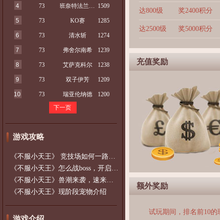
4
73
班奈特法兰西斯
1509
达800级
奖2400积分
5
73
KO赛
1285
达2500级
奖5000积分
6
73
清水斩
1274
7
73
弗舍尔南希
1239
充值奖励
8
73
艾萨克科尔
1238
9
73
双子伊芳
1209
10
73
瑞亚伦纳德
1200
下一页
游戏攻略
《不服小天王》 竞技场如何一路碾压，龙
《不服小天王》怎么战boss，开启技能堪
《不服小天王》兽潮来袭，速来守城
额外奖励
《不服小天王》现阶段宠物介绍
试玩期间，排名前10
游戏介绍