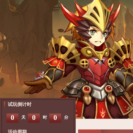
试玩倒计时
0
0
0
天
时
分
活动周期