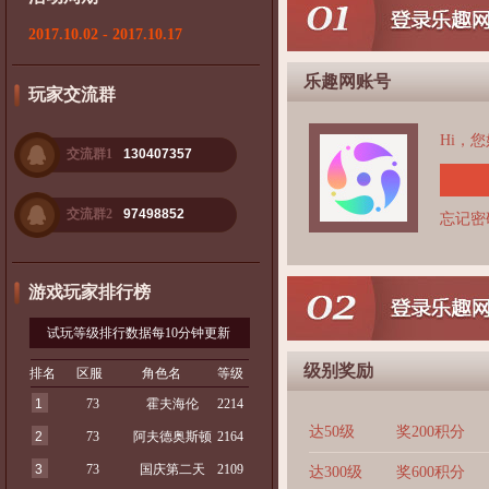
2017.10.02 - 2017.10.17
乐趣网账号
玩家交流群
Hi，
交流群1
130407357
交流群2
97498852
忘记密
游戏玩家排行榜
试玩等级排行数据每10分钟更新
级别奖励
排名
区服
角色名
等级
1
73
霍夫海伦
2214
达50级
奖200积分
2
73
阿夫德奥斯顿
2164
3
73
国庆第二天
2109
达300级
奖600积分