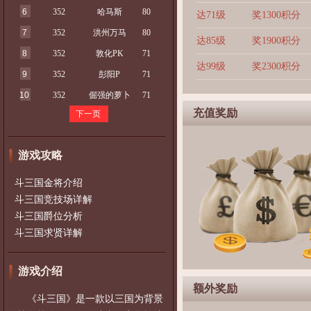
6
352
哈马斯
80
达71级
奖1300积分
7
352
洪州万马
80
达85级
奖1900积分
8
352
敦化PK
71
达99级
奖2300积分
9
352
彭阳P
71
10
352
倔强的萝卜
71
充值奖励
下一页
游戏攻略
斗三国金将介绍
斗三国竞技场详解
斗三国爵位分析
斗三国求贤详解
游戏介绍
额外奖励
《斗三国》是一款以三国为背景