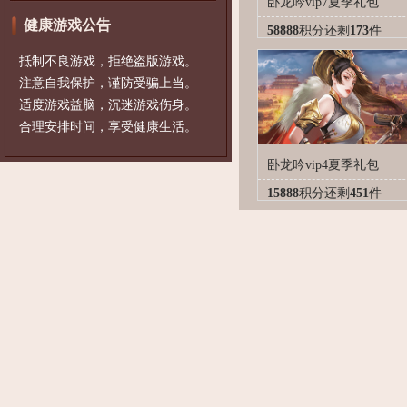
卧龙吟vip7夏季礼包
健康游戏公告
58888
积分
还剩
173
件
抵制不良游戏，拒绝盗版游戏。
注意自我保护，谨防受骗上当。
适度游戏益脑，沉迷游戏伤身。
合理安排时间，享受健康生活。
卧龙吟vip4夏季礼包
15888
积分
还剩
451
件