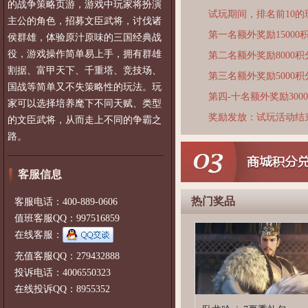
的战争策略页游，游戏中玩家将扮演
试玩期间，排名前10
主公的角色，招募文臣武将，讨伐诸
第一名额外奖励15000
侯群雄，体验原汁原味的三国经典战
役，游戏操作简单易上手，拥有群雄
第二名额外奖励8000积
割据、富甲天下、千重塔、竞技场、
第三名额外奖励5000积
国战等简单又不失策略性的玩法。玩
第四-十名额外奖励300
家可以选择培养麾下不同天赋、类型
奖励发放：试玩活动结
的文臣武将，从而走上不同的争霸之
路。
客服信息
热门奖品
客服电话：400-889-0606
值班客服QQ：997516859
在线客服：
充值客服QQ：279432888
投诉电话：4006550323
在线投诉QQ：8955352