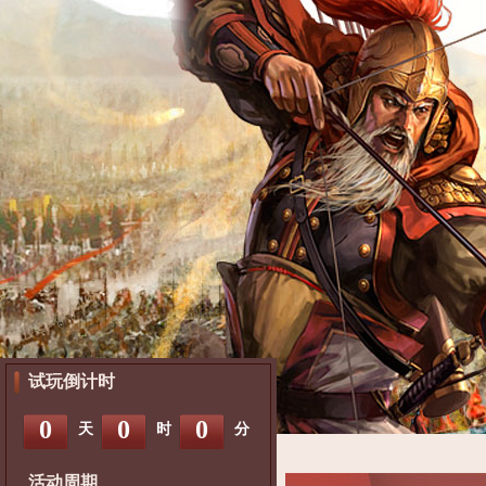
试玩倒计时
0
0
0
天
时
分
活动周期