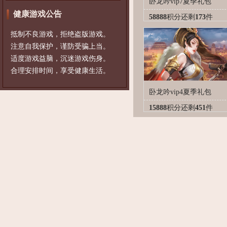
卧龙吟vip7夏季礼包
健康游戏公告
58888
积分
还剩
173
件
抵制不良游戏，拒绝盗版游戏。
注意自我保护，谨防受骗上当。
适度游戏益脑，沉迷游戏伤身。
合理安排时间，享受健康生活。
卧龙吟vip4夏季礼包
15888
积分
还剩
451
件