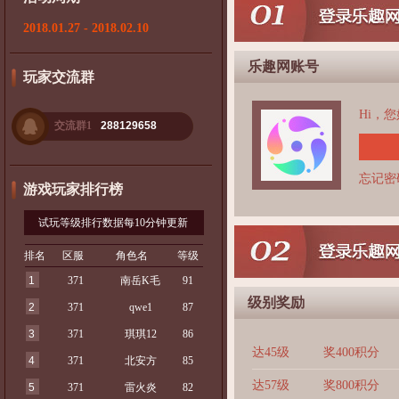
2018.01.27 - 2018.02.10
乐趣网账号
玩家交流群
Hi，
交流群1
288129658
忘记密
游戏玩家排行榜
试玩等级排行数据每10分钟更新
排名
区服
角色名
等级
1
371
南岳K毛
91
级别奖励
2
371
qwe1
87
3
371
琪琪12
86
达45级
奖400积分
4
371
北安方
85
达57级
奖800积分
5
371
雷火炎
82