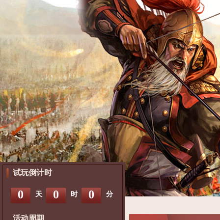
试玩倒计时
0
0
0
天
时
分
活动周期