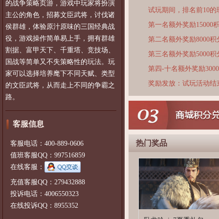
的战争策略页游，游戏中玩家将扮演
试玩期间，排名前10
主公的角色，招募文臣武将，讨伐诸
第一名额外奖励15000
侯群雄，体验原汁原味的三国经典战
役，游戏操作简单易上手，拥有群雄
第二名额外奖励8000积
割据、富甲天下、千重塔、竞技场、
第三名额外奖励5000积
国战等简单又不失策略性的玩法。玩
第四-十名额外奖励300
家可以选择培养麾下不同天赋、类型
奖励发放：试玩活动结
的文臣武将，从而走上不同的争霸之
路。
客服信息
热门奖品
客服电话：400-889-0606
值班客服QQ：997516859
在线客服：
充值客服QQ：279432888
投诉电话：4006550323
在线投诉QQ：8955352