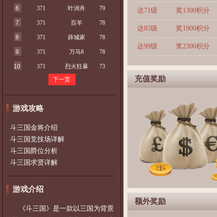
6
371
叶润舟
79
达71级
奖1300积分
7
371
百羊
78
达85级
奖1900积分
8
371
薛城家
78
达99级
奖2300积分
9
371
万马8
78
10
371
烈火狂暴
73
充值奖励
下一页
游戏攻略
斗三国金将介绍
斗三国竞技场详解
斗三国爵位分析
斗三国求贤详解
游戏介绍
额外奖励
《斗三国》是一款以三国为背景