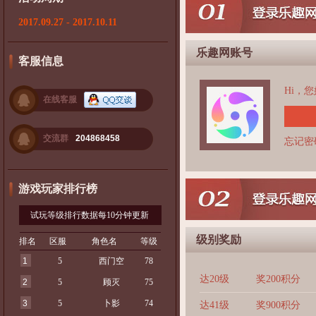
2017.09.27 - 2017.10.11
乐趣网账号
客服信息
Hi，
在线客服
交流群
204868458
忘记密
游戏玩家排行榜
试玩等级排行数据每10分钟更新
级别奖励
排名
区服
角色名
等级
1
5
西门空
78
达20级
奖200积分
2
5
顾灭
75
3
5
卜影
74
达41级
奖900积分