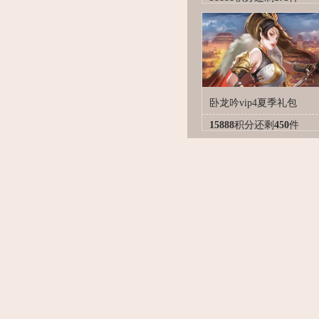
卧龙吟vip4夏季礼包
15888
积分
还剩
450
件