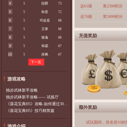
4
5
段爵
73
达61级
奖2300积分
5
5
秋星
72
达76级
奖5000积分
6
5
司徒遐
68
7
5
王寒
68
充值奖励
8
5
骆逸
68
9
5
韩霸
67
10
5
薛飒
67
下一页
游戏攻略
独步武林新手攻略
独步武林新手攻略—— 试炼厅
《葵花宝典H5》攻略-如何通过300以上的
额外奖励
《葵花宝典H5》技巧精简篇
试玩期间，排名前10
游戏介绍