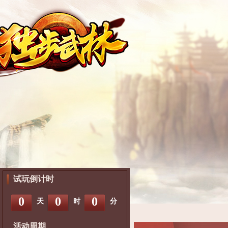
试玩倒计时
0
0
0
天
时
分
活动周期