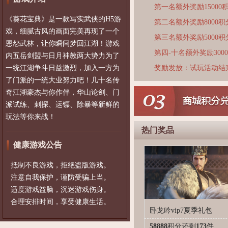
第一名额外奖励15000
《葵花宝典》是一款写实武侠的H5游
第二名额外奖励8000积
戏，细腻古风的画面完美再现了一个
第三名额外奖励5000积
恩怨武林，让你瞬间梦回江湖！游戏
第四-十名额外奖励300
内五岳剑盟与日月神教两大势力为了
一统江湖争斗日益激烈，加入一方为
奖励发放：试玩活动结
了门派的一统大业努力吧！几十名传
奇江湖豪杰与你作伴，华山论剑、门
派试练、刺探、运镖、除暴等新鲜的
玩法等你来战！
热门奖品
健康游戏公告
抵制不良游戏，拒绝盗版游戏。
注意自我保护，谨防受骗上当。
适度游戏益脑，沉迷游戏伤身。
合理安排时间，享受健康生活。
卧龙吟vip7夏季礼包
58888
积分
还剩
173
件