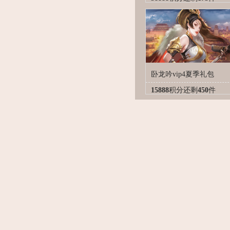
卧龙吟vip4夏季礼包
15888
积分
还剩
450
件