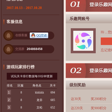
2017.10.13 - 2017.10.28
乐趣网账号
客服信息
Hi，
在线客服
交流群
204868458
忘记密
游戏玩家排行榜
试玩关卡排行数据每10分钟更新
级别奖励
排名
区服
角色名
关卡
1
8
kkkkkk
694
达30关
奖200积分
2
8
龙非
685
3
8
文松
652
达220关
奖900积分