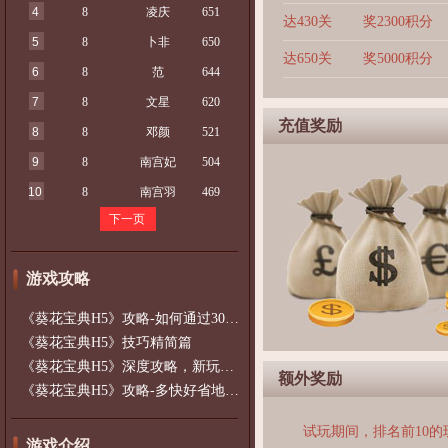
4
8
凌庆
651
达430关
奖2300积分
5
8
卜非
650
达650关
奖5000积分
6
8
范
644
7
8
文星
620
充值奖励
8
8
邓颜
521
9
8
南宫妃
504
10
8
南宫羽
469
下一页
游戏攻略
《葵花宝典H5》攻略-如何通过300以上的
《葵花宝典H5》技巧精简篇
《葵花宝典H5》深度攻略，新玩家必看~~
额外奖励
《葵花宝典H5》攻略-多快好省地升级升战
试玩期间，排名前10
游戏介绍