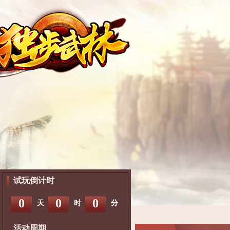
试玩倒计时
0
0
0
天
时
分
活动周期