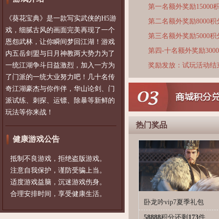
第一名额外奖励15000
《葵花宝典》是一款写实武侠的H5游
第二名额外奖励8000积
戏，细腻古风的画面完美再现了一个
第三名额外奖励5000积
恩怨武林，让你瞬间梦回江湖！游戏
第四-十名额外奖励300
内五岳剑盟与日月神教两大势力为了
一统江湖争斗日益激烈，加入一方为
奖励发放：试玩活动结
了门派的一统大业努力吧！几十名传
奇江湖豪杰与你作伴，华山论剑、门
派试练、刺探、运镖、除暴等新鲜的
玩法等你来战！
热门奖品
健康游戏公告
抵制不良游戏，拒绝盗版游戏。
注意自我保护，谨防受骗上当。
适度游戏益脑，沉迷游戏伤身。
合理安排时间，享受健康生活。
卧龙吟vip7夏季礼包
58888
积分
还剩
173
件