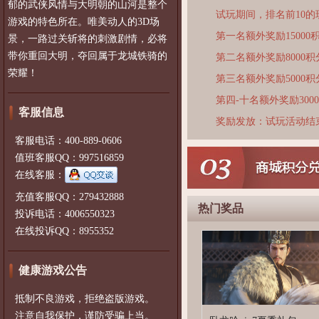
郁的武侠风情与大明朝的山河是整个
试玩期间，排名前10
游戏的特色所在。唯美动人的3D场
第一名额外奖励15000
景，一路过关斩将的刺激剧情，必将
带你重回大明，夺回属于龙城铁骑的
第二名额外奖励8000积
荣耀！
第三名额外奖励5000积
第四-十名额外奖励300
客服信息
奖励发放：试玩活动结
客服电话：400-889-0606
值班客服QQ：997516859
在线客服：
充值客服QQ：279432888
热门奖品
投诉电话：4006550323
在线投诉QQ：8955352
健康游戏公告
抵制不良游戏，拒绝盗版游戏。
注意自我保护，谨防受骗上当。