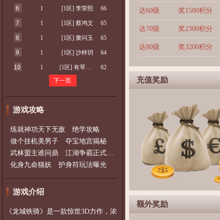
6
1
[1区] 李荣熙
66
达60级
奖1500积分
7
1
[1区] 蔡鸿文
65
达70级
奖2300积分
8
1
[1区] 糜问玉
65
达80级
奖3200积分
9
1
[1区] 沙梓玥
64
10
1
[1区] 有琴听枫
62
充值奖励
下一页
游戏攻略
练就神功天下无敌 绝学攻略
做个挂机美男子 夺宝地宫揭秘
武林盟主谁问鼎 江湖争霸正式开启
化身九命猫妖 护身符玩法曝光
游戏介绍
额外奖励
《龙城铁骑》是一款惊世3D力作，浓