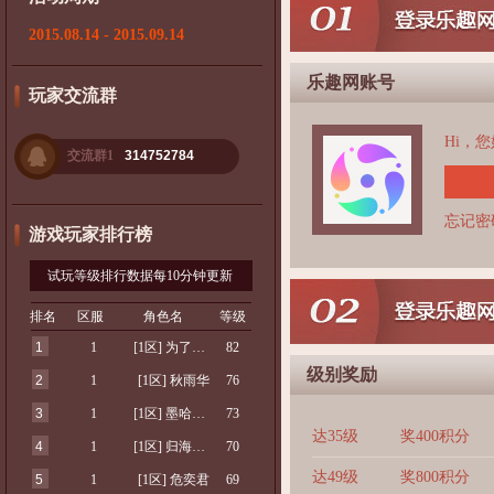
2015.08.14 - 2015.09.14
乐趣网账号
玩家交流群
Hi，
交流群1
314752784
忘记密
游戏玩家排行榜
试玩等级排行数据每10分钟更新
排名
区服
角色名
等级
1
1
[1区] 为了积分
82
级别奖励
2
1
[1区] 秋雨华
76
3
1
[1区] 墨哈懿轩
73
达35级
奖400积分
4
1
[1区] 归海梓栋
70
达49级
奖800积分
5
1
[1区] 危奕君
69