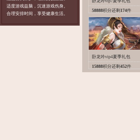
卧龙吟vip7夏季礼包
适度游戏益脑，沉迷游戏伤身。
58888
积分
还剩
174
件
合理安排时间，享受健康生活。
卧龙吟vip4夏季礼包
15888
积分
还剩
452
件