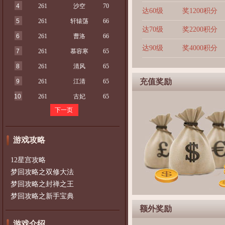
4
261
沙空
70
达60级
奖1200积分
5
261
轩辕荡
66
达70级
奖2200积分
6
261
曹洛
66
达90级
奖4000积分
7
261
慕容寒
65
8
261
清风
65
充值奖励
9
261
江清
65
10
261
古妃
65
下一页
游戏攻略
12星宫攻略
梦回攻略之双修大法
梦回攻略之封禅之王
梦回攻略之新手宝典
额外奖励
游戏介绍