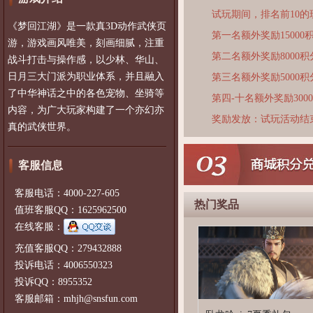
试玩期间，排名前10
《梦回江湖》是一款真3D动作武侠页
第一名额外奖励15000
游，游戏画风唯美，刻画细腻，注重
第二名额外奖励8000积
战斗打击与操作感，以少林、华山、
日月三大门派为职业体系，并且融入
第三名额外奖励5000积
了中华神话之中的各色宠物、坐骑等
第四-十名额外奖励300
内容，为广大玩家构建了一个亦幻亦
奖励发放：试玩活动结
真的武侠世界。
客服信息
客服电话：4000-227-605
热门奖品
值班客服QQ：1625962500
在线客服：
充值客服QQ：279432888
投诉电话：4006550323
投诉QQ：8955352
客服邮箱：mhjh@snsfun.com