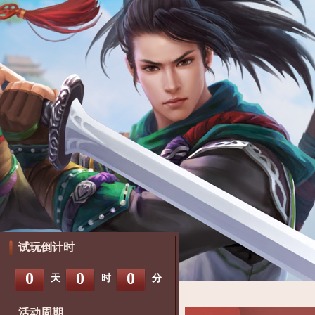
试玩倒计时
0
0
0
天
时
分
活动周期