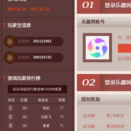
2017.03.10 - 2017.03.23
乐趣网账号
玩家交流群
Hi，
交流群1
281121862
交流群2
309154725
忘记密
游戏玩家排行榜
试玩等级排行数据每10分钟更新
级别奖励
排名
区服
角色名
等级
1
261
荀松
77
达30级
奖120积分
2
261
沈夜飞
73
3
261
素素
71
达50级
奖500积分