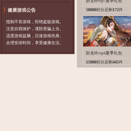
卧龙吟vip7夏季礼包
健康游戏公告
58888
积分
还剩
172
件
抵制不良游戏，拒绝盗版游戏。
注意自我保护，谨防受骗上当。
适度游戏益脑，沉迷游戏伤身。
合理安排时间，享受健康生活。
卧龙吟vip4夏季礼包
15888
积分
还剩
445
件