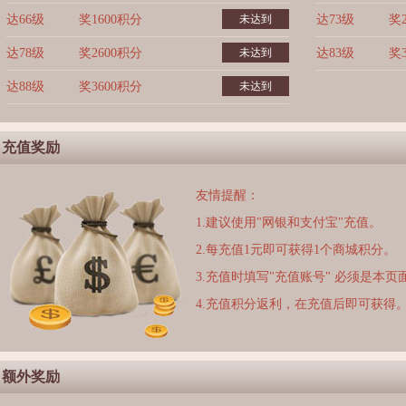
达66级
奖1600积分
未达到
达73级
奖
达78级
奖2600积分
未达到
达83级
奖
达88级
奖3600积分
未达到
充值奖励
友情提醒：
1.建议使用"网银和支付宝"充值。
2.每充值1元即可获得1个商城积分。
3.充值时填写"充值账号" 必须是本
4.充值积分返利，在充值后即可获得
额外奖励