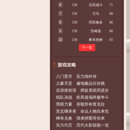
6
150
石田雄斗
71
7
150
万马
68
8
150
冈田奏多
66
9
150
宫崎葵
66
10
150
桥本悠树
65
下一页
游戏攻略
八门晋升 实力闯外传
土豪天堂 遍地极品任你挑
后浪推前浪 师徒系统同进步
组队决战 疾风道场跨服争斗
黑暗力量 吞噬所有查克拉
意志继承者 命运人物自来也
稀有兑换 强者拼图等你来
实力代言 历代火影技能一览