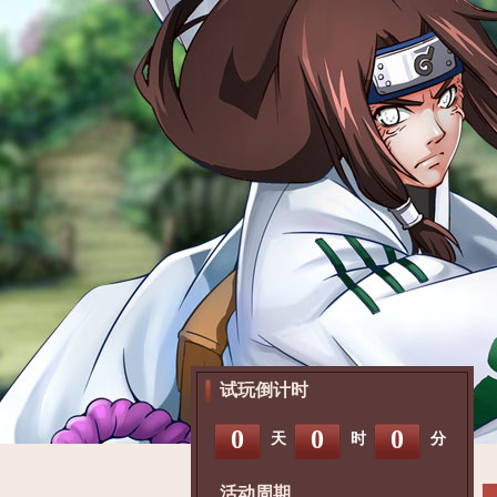
试玩倒计时
0
0
0
天
时
分
活动周期