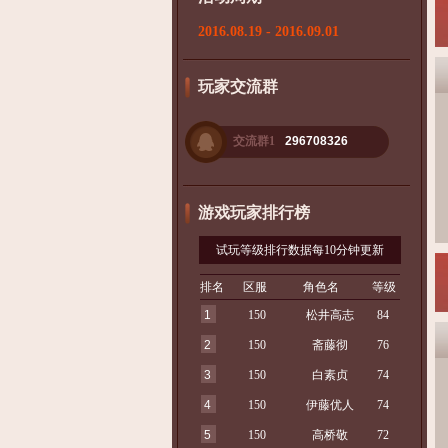
2016.08.19 - 2016.09.01
玩家交流群
交流群1
296708326
游戏玩家排行榜
试玩等级排行数据每10分钟更新
排名
区服
角色名
等级
1
150
松井高志
84
2
150
斋藤彻
76
3
150
白素贞
74
4
150
伊藤优人
74
5
150
高桥敬
72