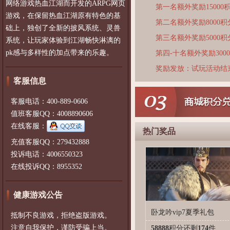
网络游戏热血江湖而开发的ARPG网页
第一名额外奖励15000
游戏，在保留热血江湖原有特色的基
第二名额外奖励8000积
础上，独创了全新的披风系统、灵兽
第三名额外奖励5000积
系统，让玩家体验到江湖畅快淋漓的
pk感与多样性的加点带来的乐趣。
第四-十名额外奖励300
奖励发放：试玩活动结
客服信息
客服电话：400-889-0606
值班客服QQ：4008890606
在线客服：
热门奖品
充值客服QQ：279432888
投诉电话：4006550323
在线投诉QQ：8955352
健康游戏公告
卧龙吟vip7夏季礼包
抵制不良游戏，拒绝盗版游戏。
注意自我保护，谨防受骗上当。
58888
积分
还剩
174
件