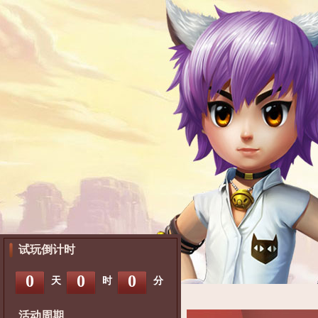
试玩倒计时
0
0
0
天
时
分
活动周期