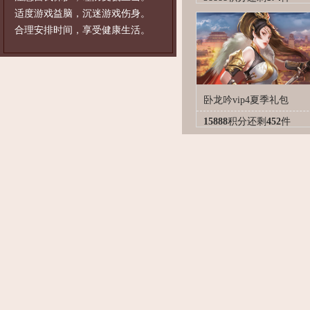
适度游戏益脑，沉迷游戏伤身。
合理安排时间，享受健康生活。
卧龙吟vip4夏季礼包
15888
积分
还剩
452
件