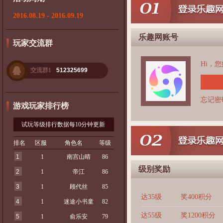
2016.08.19 - 2016.09.19
乐趣网账号
玩家交流群
Hi，
交流群1
512325699
忘记密
游戏玩家排行榜
试玩等级排行数据每10分钟更新
排名
区服
角色名
等级
1
1
南宫山晴
86
级别奖励
2
1
帝江
86
3
1
顾代丝
85
达35级
奖400积分
4
1
迷途小书童
82
达55级
奖1200积分
5
1
俞乐安
79