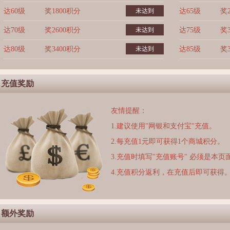
达60级
奖1800积分
未达到
达65级
奖
达70级
奖2600积分
未达到
达75级
奖
达80级
奖3400积分
未达到
达85级
奖
充值奖励
友情提醒：
1.建议使用"网银和支付宝"充值。
2.每充值1元即可获得1个商城积分。
3.充值时填写"充值账号" 必须是本
4.充值积分返利，在充值后即可获得
额外奖励