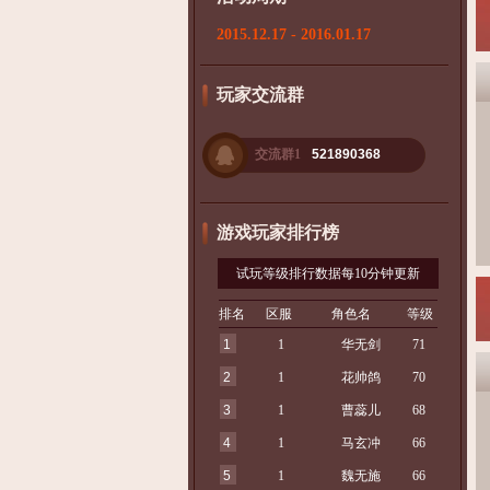
2015.12.17 - 2016.01.17
玩家交流群
交流群1
521890368
游戏玩家排行榜
试玩等级排行数据每10分钟更新
排名
区服
角色名
等级
1
1
华无剑
71
2
1
花帅鸽
70
3
1
曹蕊儿
68
4
1
马玄冲
66
5
1
魏无施
66