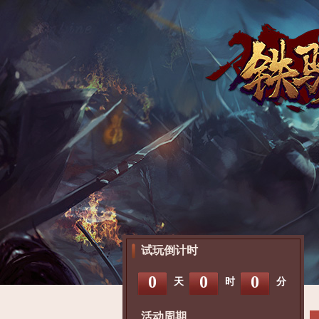
试玩倒计时
0
0
0
天
时
分
活动周期