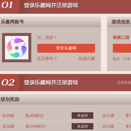
乐趣网账号
游戏信息
Hi，您好！
铁骑三国
登录乐趣网
忘记密码？
快速注册
提示：只有
完成游戏
级别奖励
达40级
奖400积分
未达到
达45级
奖
达50级
奖1000积分
未达到
达55级
奖