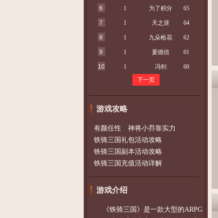
6
1
为了积分
65
7
1
天之涯
64
8
1
九朵枪花
62
9
1
爰德信
61
10
1
冯剑
60
下一页
游戏攻略
有颜任性 神将小乔靠实力
铁骑三国礼包活动攻略
铁骑三国副本活动攻略
铁骑三国充值活动详解
游戏介绍
《铁骑三国》是一款大型的ARPG