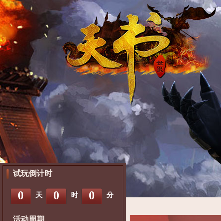
试玩倒计时
0
0
0
天
时
分
活动周期