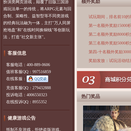
额外奖励
扮演类网页游戏，颠覆了旧版三国游
戏玩法单一的传统，将ARPG元素与回
合制、策略性、益智型等不同类游戏
试玩期间，排名前10
的经典玩法融为一体，主打"万人同屏
第一名额外奖励15000
抢地盘"和"在线时间换铜钱"等创新玩
第二名额外奖励8000积
法，打造"社交新主张"。
第三名额外奖励5000积
第四-十名额外奖励300
客服信息
奖励发放：试玩活动结
客服电话：400-889-0606
值班客服QQ：997516859
在线客服：
充值客服QQ：279432888
投诉电话：4006550323
热门奖品
在线投诉QQ：8955352
健康游戏公告
抵制不良游戏，拒绝盗版游戏。