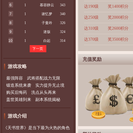
6
1
慕容静云
343
达190级
奖1400积分
7
1
谢忆梦
340
达250级
奖2000积分
8
1
子曼吟
326
达310级
奖2600积分
9
1
迷饭
324
达370级
奖3500积分
10
1
白起
314
下一页
充值奖励
游戏攻略
最强阵容 武将搭配战力无限
锻造系统来袭 实力提升无止境
购买后悔药 洗点从头再来
盖世英雄到来 副本系统揭秘
游戏介绍
《天书世界》是当下最为火热的角色