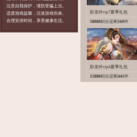
注意自我保护，谨防受骗上当。
卧龙吟vip7夏季礼包
适度游戏益脑，沉迷游戏伤身。
合理安排时间，享受健康生活。
58888
积分
还剩
169
件
卧龙吟vip4夏季礼包
15888
积分
还剩
441
件