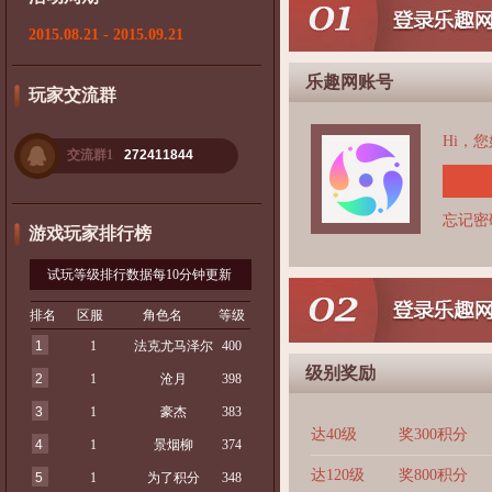
2015.08.21 - 2015.09.21
乐趣网账号
玩家交流群
Hi，
交流群1
272411844
忘记密
游戏玩家排行榜
试玩等级排行数据每10分钟更新
排名
区服
角色名
等级
1
1
法克尤马泽尔
400
级别奖励
2
1
沧月
398
3
1
豪杰
383
达40级
奖300积分
4
1
景烟柳
374
达120级
奖800积分
5
1
为了积分
348