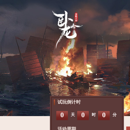
试玩倒计时
0
0
0
天
时
分
活动周期