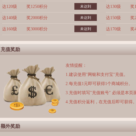
达120级
奖1250积分
未达到
达130级
奖
达140级
奖2000积分
未达到
达150级
奖
达160级
奖3000积分
未达到
达170级
奖
充值奖励
友情提醒：
1.建议使用"网银和支付宝"充值。
2.每充值1元即可获得1个商城积分。
3.充值时填写"充值账号" 必须是本
4.充值积分返利，在充值后即可获得
额外奖励