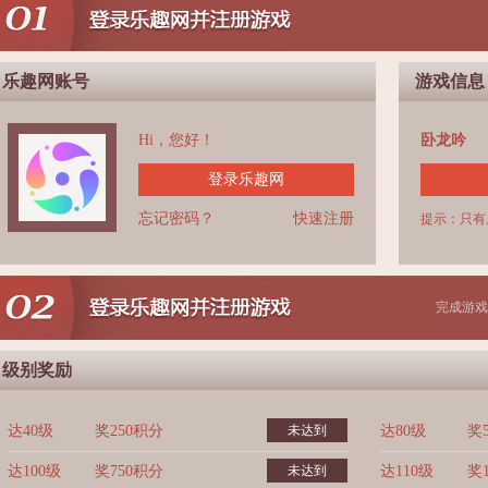
乐趣网账号
游戏信息
Hi，您好！
卧龙吟
登录乐趣网
忘记密码？
快速注册
提示：只有
完成游戏
级别奖励
达40级
奖250积分
未达到
达80级
奖
达100级
奖750积分
未达到
达110级
奖