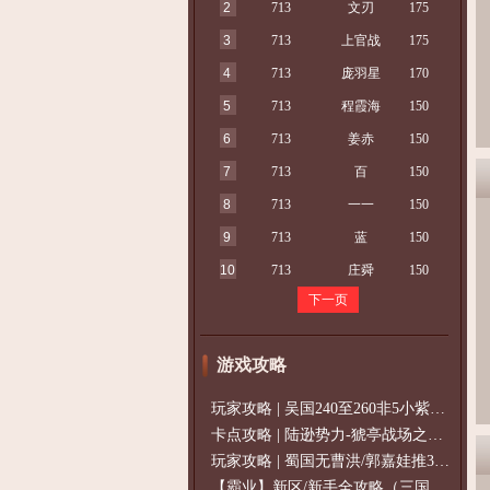
2
713
文刃
175
3
713
上官战
175
4
713
庞羽星
170
5
713
程霞海
150
6
713
姜赤
150
7
713
百
150
8
713
一一
150
9
713
蓝
150
10
713
庄舜
150
下一页
游戏攻略
玩家攻略 | 吴国240至260非5小紫过策免
卡点攻略 | 陆逊势力-猇亭战场之陆逊
玩家攻略 | 蜀国无曹洪/郭嘉娃推375级，
【霸业】新区/新手全攻略（三国通用）2