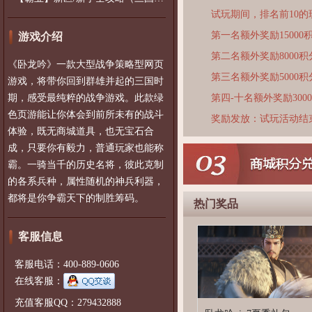
试玩期间，排名前10
第一名额外奖励15000
游戏介绍
第二名额外奖励8000积
《卧龙吟》一款大型战争策略型网页
第三名额外奖励5000积
游戏，将带你回到群雄并起的三国时
期，感受最纯粹的战争游戏。此款绿
第四-十名额外奖励300
色页游能让你体会到前所未有的战斗
奖励发放：试玩活动结
体验，既无商城道具，也无宝石合
成，只要你有毅力，普通玩家也能称
霸。一骑当千的历史名将，彼此克制
的各系兵种，属性随机的神兵利器，
都将是你争霸天下的制胜筹码。
热门奖品
客服信息
客服电话：400-889-0606
在线客服：
充值客服QQ：279432888