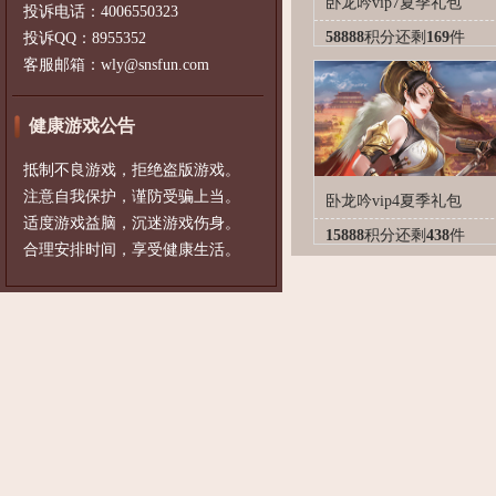
卧龙吟vip7夏季礼包
投诉电话：4006550323
58888
积分
还剩
169
件
投诉QQ：8955352
客服邮箱：wly@snsfun.com
健康游戏公告
抵制不良游戏，拒绝盗版游戏。
注意自我保护，谨防受骗上当。
卧龙吟vip4夏季礼包
适度游戏益脑，沉迷游戏伤身。
15888
积分
还剩
438
件
合理安排时间，享受健康生活。