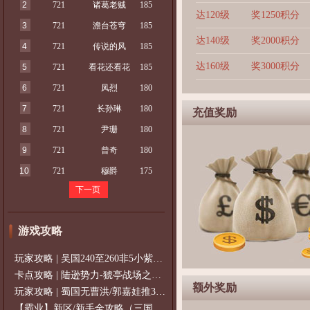
2
721
诸葛老贼
185
达120级
奖1250积分
3
721
澹台苍穹
185
达140级
奖2000积分
4
721
传说的风
185
达160级
奖3000积分
5
721
看花还看花
185
6
721
凤烈
180
7
721
长孙琳
180
充值奖励
8
721
尹珊
180
9
721
曾奇
180
10
721
穆爵
175
下一页
游戏攻略
玩家攻略 | 吴国240至260非5小紫过策免
卡点攻略 | 陆逊势力-猇亭战场之陆逊
额外奖励
玩家攻略 | 蜀国无曹洪/郭嘉娃推375级，
【霸业】新区/新手全攻略（三国通用）2