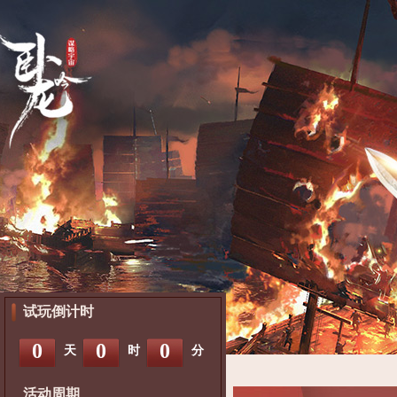
试玩倒计时
0
0
0
天
时
分
活动周期