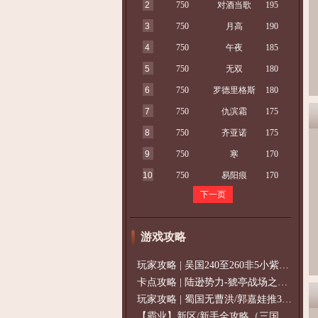
2
750
对酒当歌
195
3
750
月高
190
4
750
午夜
185
5
750
无双
180
6
750
罗德里格斯
180
7
750
仇滨霜
175
8
750
齐亚诺
175
9
750
寒
170
10
750
易阳痕
170
下一页
游戏攻略
玩家攻略 | 吴国240至260非5小紫过策免
卡点攻略 | 陆逊势力-猇亭战场之陆逊
玩家攻略 | 蜀国无曹洪/郭嘉娃推375级，
【霸业】新区/新手全攻略（三国通用）2