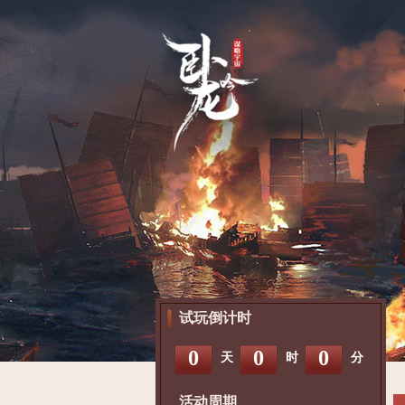
试玩倒计时
0
0
0
天
时
分
活动周期