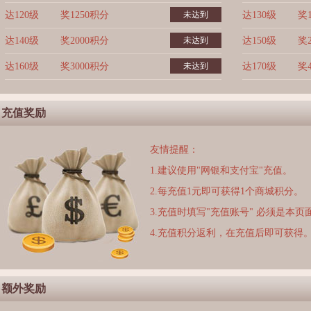
达120级
奖1250积分
未达到
达130级
奖
达140级
奖2000积分
未达到
达150级
奖
达160级
奖3000积分
未达到
达170级
奖
充值奖励
友情提醒：
1.建议使用"网银和支付宝"充值。
2.每充值1元即可获得1个商城积分。
3.充值时填写"充值账号" 必须是本
4.充值积分返利，在充值后即可获得
额外奖励