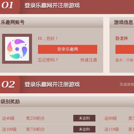
乐趣网账号
游戏信息
Hi，您好！
卧龙吟
登录乐趣网
忘记密码？
快速注册
提示：只有
完成游戏
级别奖励
达40级
奖250积分
未达到
达80级
奖
达100级
奖750积分
未达到
达110级
奖