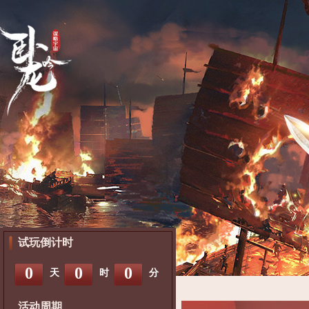
试玩倒计时
0
0
0
天
时
分
活动周期