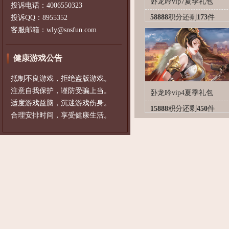
卧龙吟vip7夏季礼包
投诉电话：4006550323
58888
积分
还剩
173
件
投诉QQ：8955352
客服邮箱：wly@snsfun.com
健康游戏公告
抵制不良游戏，拒绝盗版游戏。
注意自我保护，谨防受骗上当。
卧龙吟vip4夏季礼包
适度游戏益脑，沉迷游戏伤身。
15888
积分
还剩
450
件
合理安排时间，享受健康生活。