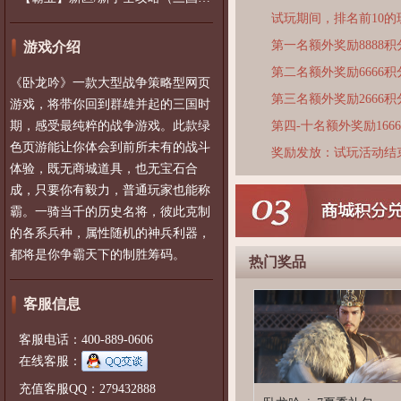
试玩期间，排名前10
第一名额外奖励8888积
游戏介绍
第二名额外奖励6666积
《卧龙吟》一款大型战争策略型网页
第三名额外奖励2666积
游戏，将带你回到群雄并起的三国时
期，感受最纯粹的战争游戏。此款绿
第四-十名额外奖励166
色页游能让你体会到前所未有的战斗
奖励发放：试玩活动结
体验，既无商城道具，也无宝石合
成，只要你有毅力，普通玩家也能称
霸。一骑当千的历史名将，彼此克制
的各系兵种，属性随机的神兵利器，
都将是你争霸天下的制胜筹码。
热门奖品
客服信息
客服电话：400-889-0606
在线客服：
充值客服QQ：279432888