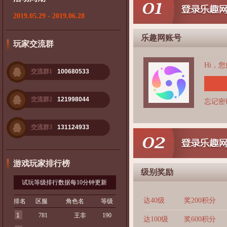
2019.05.29 - 2019.06.28
乐趣网账号
玩家交流群
Hi，
交流群1
100680533
交流群2
121998044
忘记密
交流群3
131124933
游戏玩家排行榜
级别奖励
试玩等级排行数据每10分钟更新
达40级
奖200积分
排名
区服
角色名
等级
1
781
王非
190
达100级
奖600积分