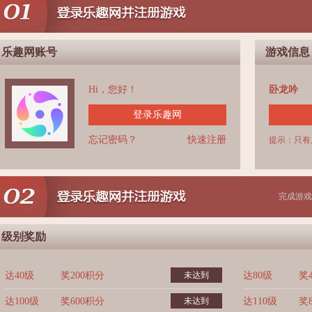
乐趣网账号
游戏信息
Hi，您好！
卧龙吟
登录乐趣网
忘记密码？
快速注册
提示：只有
完成游戏
级别奖励
达40级
奖200积分
未达到
达80级
奖
达100级
奖600积分
未达到
达110级
奖