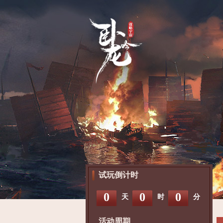
试玩倒计时
0
0
0
天
时
分
活动周期