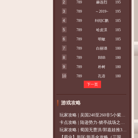
2
789
赫连烈
195
3
789
～2019~
195
4
789
纠结C鹏
185
5
789
哈皮淏
185
6
789
明敏
185
7
789
白丽璘
180
8
789
BBB
180
9
789
朴树
180
10
789
孔语
180
下一页
游戏攻略
玩家攻略 | 吴国240至260非5小紫过策免
卡点攻略 | 陆逊势力-猇亭战场之陆逊
玩家攻略 | 蜀国无曹洪/郭嘉娃推375级，
【霸业】新区/新手全攻略（三国通用）2