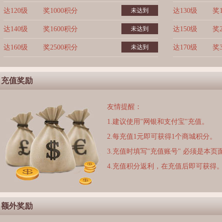
达120级
奖1000积分
未达到
达130级
奖
达140级
奖1600积分
未达到
达150级
奖
达160级
奖2500积分
未达到
达170级
奖
充值奖励
友情提醒：
1.建议使用"网银和支付宝"充值。
2.每充值1元即可获得1个商城积分。
3.充值时填写"充值账号" 必须是本
4.充值积分返利，在充值后即可获得
额外奖励