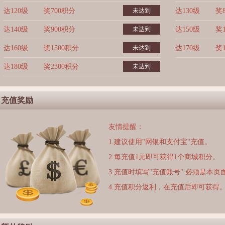
达120级
奖700积分
未达到
达130级
奖
达140级
奖900积分
未达到
达150级
奖
达160级
奖1500积分
未达到
达170级
奖
达180级
奖2300积分
未达到
充值奖励
友情提醒：
1.建议使用"网银和支付宝"充值。
2.每充值1元即可获得1个商城积分。
3.充值时填写"充值账号" 必须是本
4.充值积分返利，在充值后即可获得