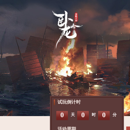
试玩倒计时
0
0
0
天
时
分
活动周期