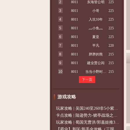
2
8011
东海管公明
225
3
8011
小哥
225
4
8011
入坑10年
225
5
8011
灬小鱼灬
225
6
8011
夏亚
225
7
8011
平凡
220
8
8011
胖胖的熊
215
9
8011
建业贾公闾
215
10
8011
当当小野时有点帅
215
下一页
游戏攻略
玩家攻略 | 吴国240至260非5小紫过策免
卡点攻略 | 陆逊势力-猇亭战场之陆逊
玩家攻略 | 蜀国无曹洪/郭嘉娃推375级，
【霸业】新区/新手全攻略（三国通用）2