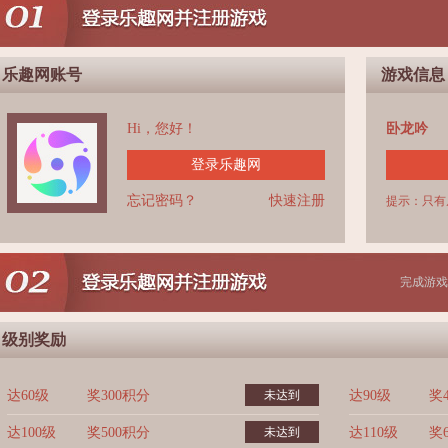
乐趣网账号
游戏信息
Hi，您好！
卧龙吟
登录乐趣网
忘记密码？
快速注册
提示：只有
完成游戏
级别奖励
达60级
奖300积分
未达到
达90级
奖
达100级
奖500积分
未达到
达110级
奖