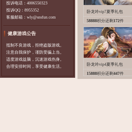
投诉电话：4006550323
投诉QQ：8955352
卧龙吟vip7夏季礼包
客服邮箱：wly@snsfun.com
58888
积分
还剩
172
件
健康游戏公告
抵制不良游戏，拒绝盗版游戏。
注意自我保护，谨防受骗上当。
适度游戏益脑，沉迷游戏伤身。
卧龙吟vip4夏季礼包
合理安排时间，享受健康生活。
15888
积分
还剩
447
件