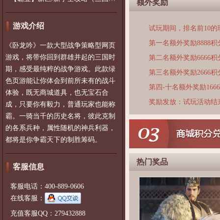
额外奖励
游戏介绍
试玩期间，排名前10
第一名额外奖励8888积
《卧龙吟》一款大型战争策略型网页
游戏，将带你回到群雄并起的三国时
第二名额外奖励6666积
期，感受最纯粹的战争游戏。此款绿
第三名额外奖励2666积
色页游能让你体会到前所未有的战斗
第四-十名额外奖励166
体验，既无商城道具，也无宝石合
奖励发放：试玩活动结
成，只要你有毅力，普通玩家也能称
霸。一骑当千的历史名将，彼此克制
的各系兵种，属性随机的神兵利器，
都将是你争霸天下的制胜筹码。
热门奖品
客服信息
客服电话：400-889-0606
在线客服：
充值客服QQ：279432888