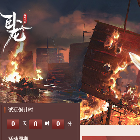
试玩倒计时
0
0
0
天
时
分
活动周期