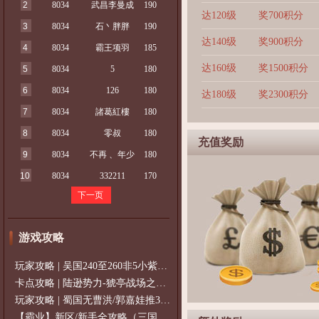
2
8034
武昌李曼成
190
达120级
奖700积分
3
8034
石丶胖胖
190
达140级
奖900积分
4
8034
霸王项羽
185
达160级
奖1500积分
5
8034
5
180
6
8034
126
180
达180级
奖2300积分
7
8034
諸葛紅樓
180
8
8034
零叔
180
充值奖励
9
8034
不再 、年少
180
10
8034
332211
170
下一页
游戏攻略
玩家攻略 | 吴国240至260非5小紫过策免
卡点攻略 | 陆逊势力-猇亭战场之陆逊
玩家攻略 | 蜀国无曹洪/郭嘉娃推375级，
【霸业】新区/新手全攻略（三国通用）2