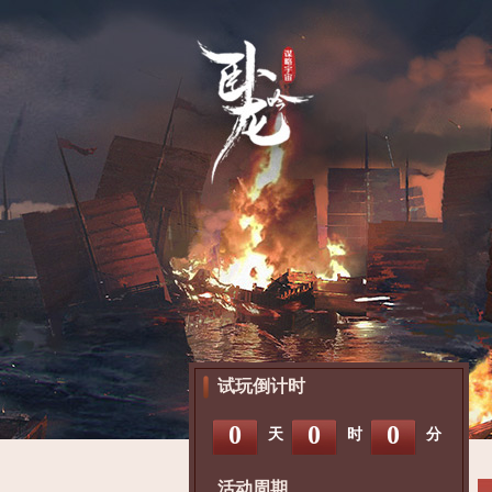
试玩倒计时
0
0
0
天
时
分
活动周期