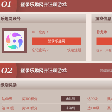
乐趣网账号
游戏信息
Hi，您好！
卧龙吟
登录乐趣网
忘记密码？
快速注册
提示：只有
完成游戏
级别奖励
达60级
奖300积分
未达到
达90级
奖
达100级
奖500积分
未达到
达110级
奖