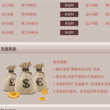
达120级
奖700积分
未达到
达130级
奖
达140级
奖900积分
未达到
达150级
奖
达160级
奖1500积分
未达到
达170级
奖
达180级
奖2300积分
未达到
充值奖励
友情提醒：
1.建议使用"网银和支付宝"充值。
2.每充值1元即可获得1个商城积分。
3.充值时填写"充值账号" 必须是本
4.充值积分返利，在充值后即可获得