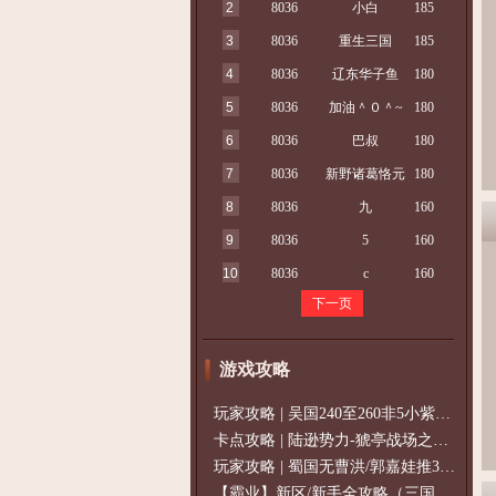
2
8036
小白
185
3
8036
重生三国
185
4
8036
辽东华子鱼
180
5
8036
加油＾０＾~
180
6
8036
巴叔
180
7
8036
新野诸葛恪元
180
8
8036
九
160
9
8036
5
160
10
8036
c
160
下一页
游戏攻略
玩家攻略 | 吴国240至260非5小紫过策免
卡点攻略 | 陆逊势力-猇亭战场之陆逊
玩家攻略 | 蜀国无曹洪/郭嘉娃推375级，
【霸业】新区/新手全攻略（三国通用）2