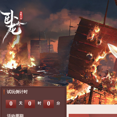
试玩倒计时
0
0
0
天
时
分
活动周期