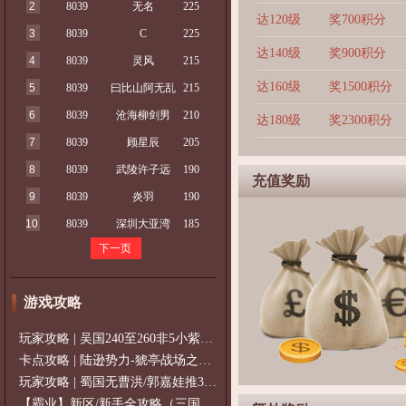
2
8039
无名
225
达120级
奖700积分
3
8039
C
225
达140级
奖900积分
4
8039
灵风
215
达160级
奖1500积分
5
8039
曰比山阿无乱
215
6
8039
沧海柳剑男
210
达180级
奖2300积分
7
8039
顾星辰
205
8
8039
武陵许子远
190
充值奖励
9
8039
炎羽
190
10
8039
深圳大亚湾
185
下一页
游戏攻略
玩家攻略 | 吴国240至260非5小紫过策免
卡点攻略 | 陆逊势力-猇亭战场之陆逊
玩家攻略 | 蜀国无曹洪/郭嘉娃推375级，
【霸业】新区/新手全攻略（三国通用）2