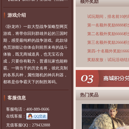
额外奖励
游戏介绍
试玩期间，排名前10
第一名额外奖励8888积
《卧龙吟》一款大型战争策略型网页
游戏，将带你回到群雄并起的三国时
第二名额外奖励6666积
期，感受最纯粹的战争游戏。此款绿
第三名额外奖励2666积
色页游能让你体会到前所未有的战斗
第四-十名额外奖励166
体验，既无商城道具，也无宝石合
奖励发放：试玩活动结
成，只要你有毅力，普通玩家也能称
霸。一骑当千的历史名将，彼此克制
的各系兵种，属性随机的神兵利器，
都将是你争霸天下的制胜筹码。
热门奖品
客服信息
客服电话：400-889-0606
在线客服：
充值客服QQ：279432888