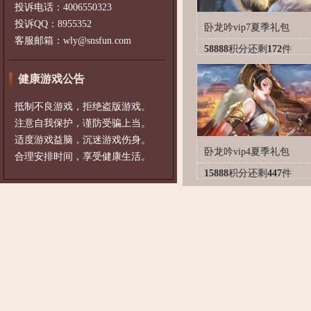
投诉电话：4006550323
投诉QQ：8955352
卧龙吟vip7夏季礼包
客服邮箱：wly@snsfun.com
58888
积分
还剩
172
件
健康游戏公告
抵制不良游戏，拒绝盗版游戏。
注意自我保护，谨防受骗上当。
适度游戏益脑，沉迷游戏伤身。
卧龙吟vip4夏季礼包
合理安排时间，享受健康生活。
15888
积分
还剩
447
件