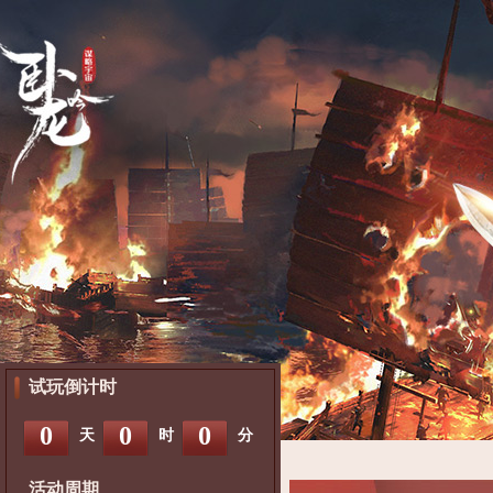
试玩倒计时
0
0
0
天
时
分
活动周期