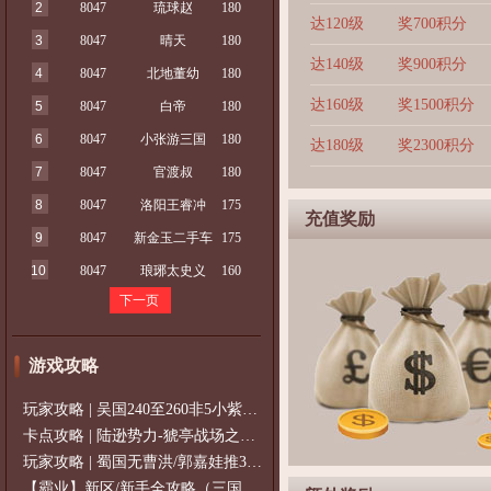
2
8047
琉球赵
180
达120级
奖700积分
3
8047
晴天
180
达140级
奖900积分
4
8047
北地董幼
180
达160级
奖1500积分
5
8047
白帝
180
6
8047
小张游三国
180
达180级
奖2300积分
7
8047
官渡叔
180
8
8047
洛阳王睿冲
175
充值奖励
9
8047
新金玉二手车
175
10
8047
琅琊太史义
160
下一页
游戏攻略
玩家攻略 | 吴国240至260非5小紫过策免
卡点攻略 | 陆逊势力-猇亭战场之陆逊
玩家攻略 | 蜀国无曹洪/郭嘉娃推375级，
【霸业】新区/新手全攻略（三国通用）2