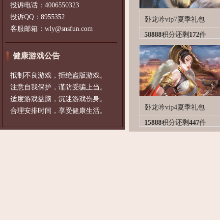
投诉电话：4006550323
投诉QQ：8955352
卧龙吟vip7夏季礼包
客服邮箱：wly@snsfun.com
58888
积分
还剩
172
件
健康游戏公告
抵制不良游戏，拒绝盗版游戏。
注意自我保护，谨防受骗上当。
适度游戏益脑，沉迷游戏伤身。
卧龙吟vip4夏季礼包
合理安排时间，享受健康生活。
15888
积分
还剩
447
件