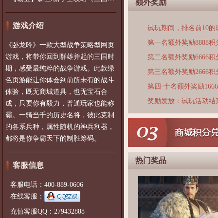
额外奖励
游戏介绍
试玩期间，排名前10
第一名额外奖励8888积
《卧龙吟》一款大型战争策略型网页
游戏，将带你回到群雄并起的三国时
第二名额外奖励6666积
期，感受最纯粹的战争游戏。此款绿
第三名额外奖励2666积
色页游能让你体会到前所未有的战斗
第四-十名额外奖励166
体验，既无商城道具，也无宝石合
奖励发放：试玩活动结
成，只要你有毅力，普通玩家也能称
霸。一骑当千的历史名将，彼此克制
的各系兵种，属性随机的神兵利器，
都将是你争霸天下的制胜筹码。
热门奖品
客服信息
客服电话：400-889-0606
在线客服：
充值客服QQ：279432888