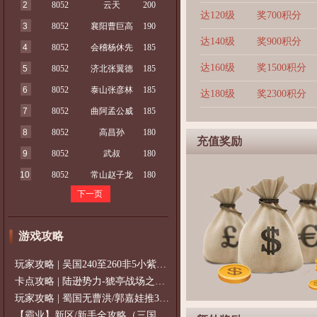
2
8052
云天
200
达120级
奖700积分
3
8052
襄阳曹巨高
190
达140级
奖900积分
4
8052
会稽杨休先
185
达160级
奖1500积分
5
8052
济北张翼德
185
6
8052
泰山张彦林
185
达180级
奖2300积分
7
8052
曲阿孟公威
185
8
8052
高昌孙
180
充值奖励
9
8052
武叔
180
10
8052
常山赵子龙
180
下一页
游戏攻略
玩家攻略 | 吴国240至260非5小紫过策免
卡点攻略 | 陆逊势力-猇亭战场之陆逊
玩家攻略 | 蜀国无曹洪/郭嘉娃推375级，
【霸业】新区/新手全攻略（三国通用）2