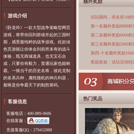
额外奖励
游戏介绍
试玩期间，排名前10
第一名额外奖励8888积
《卧龙吟》一款大型战争策略型网页
游戏，将带你回到群雄并起的三国时
第二名额外奖励6666积
期，感受最纯粹的战争游戏。此款绿
第三名额外奖励2666积
色页游能让你体会到前所未有的战斗
第四-十名额外奖励166
体验，既无商城道具，也无宝石合
奖励发放：试玩活动结
成，只要你有毅力，普通玩家也能称
霸。一骑当千的历史名将，彼此克制
的各系兵种，属性随机的神兵利器，
都将是你争霸天下的制胜筹码。
热门奖品
客服信息
客服电话：400-889-0606
在线客服：
充值客服QQ：279432888