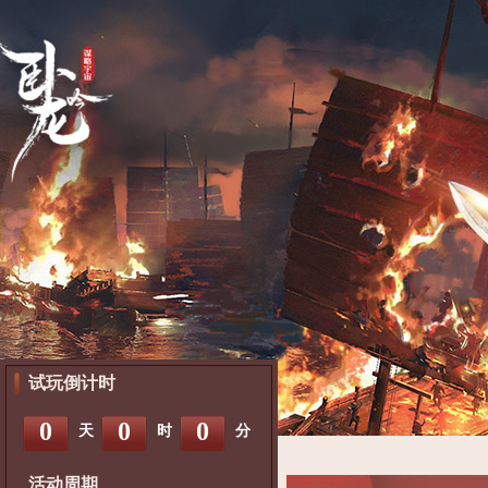
试玩倒计时
0
0
0
天
时
分
活动周期