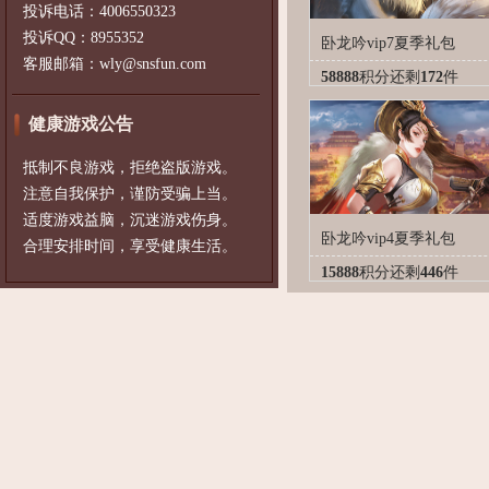
投诉电话：4006550323
投诉QQ：8955352
卧龙吟vip7夏季礼包
客服邮箱：wly@snsfun.com
58888
积分
还剩
172
件
健康游戏公告
抵制不良游戏，拒绝盗版游戏。
注意自我保护，谨防受骗上当。
适度游戏益脑，沉迷游戏伤身。
卧龙吟vip4夏季礼包
合理安排时间，享受健康生活。
15888
积分
还剩
446
件