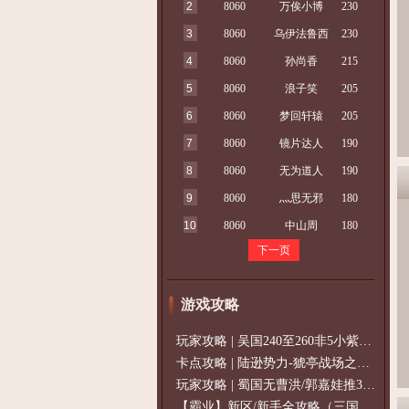
2
8060
万俟小博
230
3
8060
乌伊法鲁西
230
4
8060
孙尚香
215
5
8060
浪子笑
205
6
8060
梦回轩辕
205
7
8060
镜片达人
190
8
8060
无为道人
190
9
8060
灬思无邪
180
10
8060
中山周
180
下一页
游戏攻略
玩家攻略 | 吴国240至260非5小紫过策免
卡点攻略 | 陆逊势力-猇亭战场之陆逊
玩家攻略 | 蜀国无曹洪/郭嘉娃推375级，
【霸业】新区/新手全攻略（三国通用）2