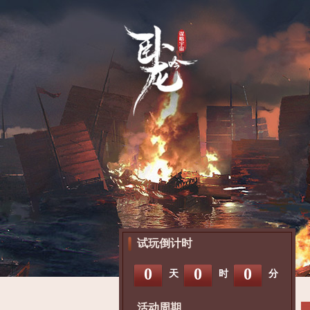
试玩倒计时
0
0
0
天
时
分
活动周期