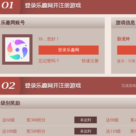
乐趣网账号
游戏信息
Hi，您好！
卧龙吟
登录乐趣网
忘记密码？
快速注册
提示：只有
完成游戏
级别奖励
达60级
奖300积分
未达到
达90级
奖
达100级
奖500积分
未达到
达110级
奖