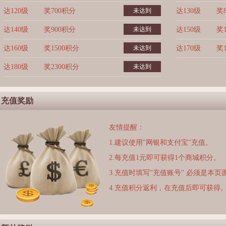
达120级
奖700积分
未达到
达130级
奖
达140级
奖900积分
未达到
达150级
奖
达160级
奖1500积分
未达到
达170级
奖
达180级
奖2300积分
未达到
充值奖励
友情提醒：
1.建议使用"网银和支付宝"充值。
2.每充值1元即可获得1个商城积分。
3.充值时填写"充值账号" 必须是本
4.充值积分返利，在充值后即可获得