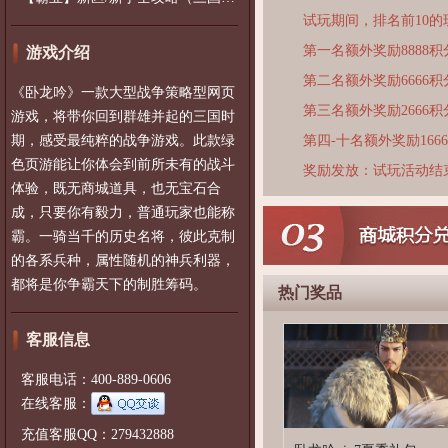
试玩期间，排名前10
第一名额外奖励8888积
游戏介绍
第二名额外奖励6666积
《卧龙吟》一款大型战争策略型网页
第三名额外奖励2666积
游戏，将带你回到群雄并起的三国时
期，感受最纯粹的战争游戏。此款绿
第四-十名额外奖励166
色页游能让你体会到前所未有的战斗
奖励发放：试玩活动结
体验，既无商城道具，也无宝石合
成，只要你有毅力，普通玩家也能称
霸。一骑当千的历史名将，彼此克制
的各系兵种，属性随机的神兵利器，
都将是你争霸天下的制胜筹码。
热门奖品
客服信息
客服电话：400-889-0606
在线客服：
充值客服QQ：279432888