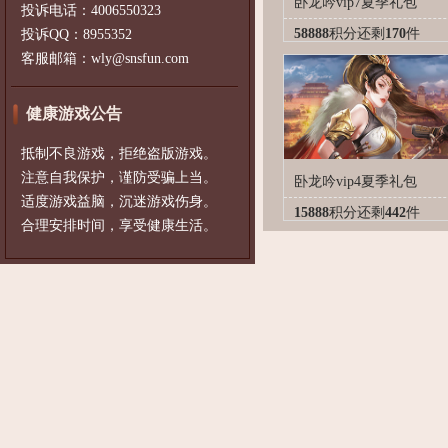
卧龙吟vip7夏季礼包
投诉电话：4006550323
58888
积分
还剩
170
件
投诉QQ：8955352
客服邮箱：wly@snsfun.com
健康游戏公告
抵制不良游戏，拒绝盗版游戏。
注意自我保护，谨防受骗上当。
卧龙吟vip4夏季礼包
适度游戏益脑，沉迷游戏伤身。
15888
积分
还剩
442
件
合理安排时间，享受健康生活。