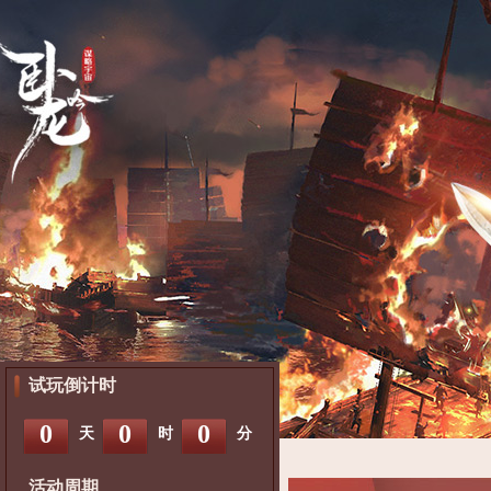
试玩倒计时
0
0
0
天
时
分
活动周期