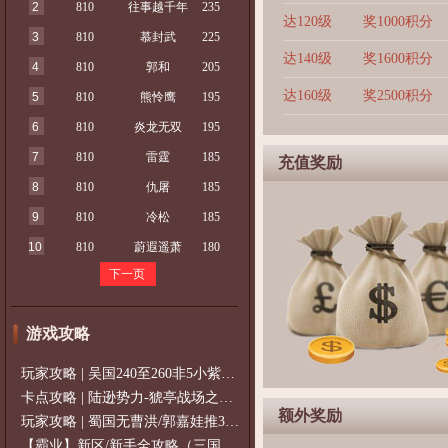
2
810
往事越千年
235
达120级
奖1000积分
3
810
慕封武
225
达140级
奖1600积分
4
810
郭和
205
达160级
奖2500积分
5
810
熊怜鹰
195
6
810
炎龙无双
195
7
810
雷霆
185
充值奖励
8
810
仇屠
185
9
810
冷松
185
10
810
蔚遐遥萧
180
下一页
游戏攻略
玩家攻略 | 吴国240至260非5小紫过策免
卡点攻略 | 陆逊势力-猇亭战场之陆逊
额外奖励
玩家攻略 | 蜀国无曹洪/郭嘉娃推375级，
【霸业】新区/新手全攻略（三国通用）2