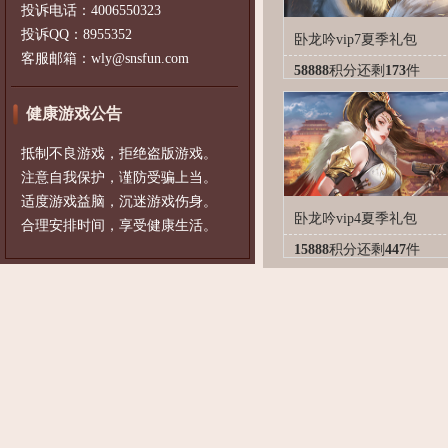
投诉电话：4006550323
投诉QQ：8955352
卧龙吟vip7夏季礼包
客服邮箱：wly@snsfun.com
58888
积分
还剩
173
件
健康游戏公告
抵制不良游戏，拒绝盗版游戏。
注意自我保护，谨防受骗上当。
适度游戏益脑，沉迷游戏伤身。
卧龙吟vip4夏季礼包
合理安排时间，享受健康生活。
15888
积分
还剩
447
件