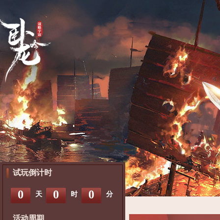
试玩倒计时
0
0
0
天
时
分
活动周期