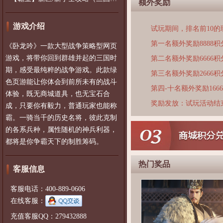
额外奖励
游戏介绍
试玩期间，排名前10
第一名额外奖励8888积
《卧龙吟》一款大型战争策略型网页
游戏，将带你回到群雄并起的三国时
第二名额外奖励6666积
期，感受最纯粹的战争游戏。此款绿
第三名额外奖励2666积
色页游能让你体会到前所未有的战斗
第四-十名额外奖励166
体验，既无商城道具，也无宝石合
奖励发放：试玩活动结
成，只要你有毅力，普通玩家也能称
霸。一骑当千的历史名将，彼此克制
的各系兵种，属性随机的神兵利器，
都将是你争霸天下的制胜筹码。
热门奖品
客服信息
客服电话：400-889-0606
在线客服：
充值客服QQ：279432888