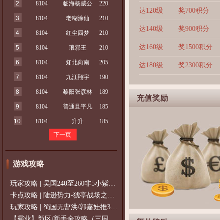
2
8104
临海杨威公
220
达120级
奖700积分
3
8104
老糊涂仙
210
达140级
奖900积分
4
8104
红尘四梦
210
达160级
奖1500积分
5
8104
琅邪王
210
6
8104
知北向南
205
达180级
奖2300积分
7
8104
九江翔宇
190
8
8104
黎阳张彦林
189
充值奖励
9
8104
普通且平凡
185
10
8104
升升
185
下一页
游戏攻略
玩家攻略 | 吴国240至260非5小紫过策免
卡点攻略 | 陆逊势力-猇亭战场之陆逊
玩家攻略 | 蜀国无曹洪/郭嘉娃推375级，
【霸业】新区/新手全攻略（三国通用）2