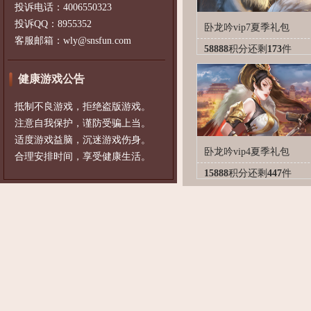
投诉电话：4006550323
投诉QQ：8955352
卧龙吟vip7夏季礼包
客服邮箱：wly@snsfun.com
58888
积分
还剩
173
件
健康游戏公告
抵制不良游戏，拒绝盗版游戏。
注意自我保护，谨防受骗上当。
适度游戏益脑，沉迷游戏伤身。
卧龙吟vip4夏季礼包
合理安排时间，享受健康生活。
15888
积分
还剩
447
件