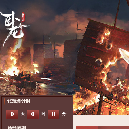
试玩倒计时
0
0
0
天
时
分
活动周期