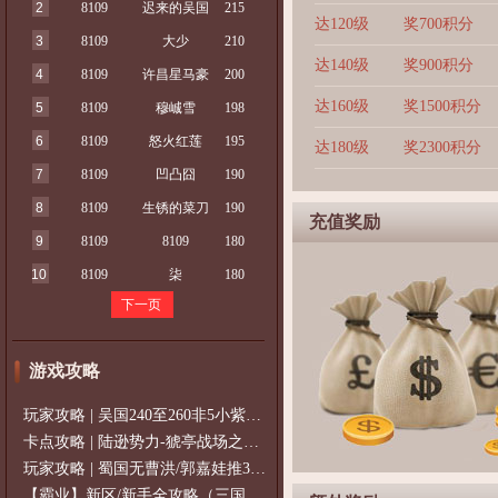
2
8109
迟来的吴国
215
达120级
奖700积分
3
8109
大少
210
达140级
奖900积分
4
8109
许昌星马豪
200
达160级
奖1500积分
5
8109
穆峸雪
198
6
8109
怒火红莲
195
达180级
奖2300积分
7
8109
凹凸囧
190
8
8109
生锈的菜刀
190
充值奖励
9
8109
8109
180
10
8109
柒
180
下一页
游戏攻略
玩家攻略 | 吴国240至260非5小紫过策免
卡点攻略 | 陆逊势力-猇亭战场之陆逊
玩家攻略 | 蜀国无曹洪/郭嘉娃推375级，
【霸业】新区/新手全攻略（三国通用）2