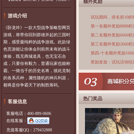
额外奖励
游戏介绍
试玩期间，排名前10
第一名额外奖励8888积
《卧龙吟》一款大型战争策略型网页
游戏，将带你回到群雄并起的三国时
第二名额外奖励6666积
期，感受最纯粹的战争游戏。此款绿
第三名额外奖励2666积
色页游能让你体会到前所未有的战斗
第四-十名额外奖励166
体验，既无商城道具，也无宝石合
奖励发放：试玩活动结
成，只要你有毅力，普通玩家也能称
霸。一骑当千的历史名将，彼此克制
的各系兵种，属性随机的神兵利器，
都将是你争霸天下的制胜筹码。
热门奖品
客服信息
客服电话：400-889-0606
在线客服：
充值客服QQ：279432888