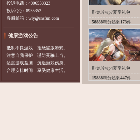
投诉电话：4006550323
投诉QQ：8955352
卧龙吟vip7夏季礼包
客服邮箱：wly@snsfun.com
58888
积分
还剩
173
件
健康游戏公告
抵制不良游戏，拒绝盗版游戏。
注意自我保护，谨防受骗上当。
适度游戏益脑，沉迷游戏伤身。
卧龙吟vip4夏季礼包
合理安排时间，享受健康生活。
15888
积分
还剩
447
件