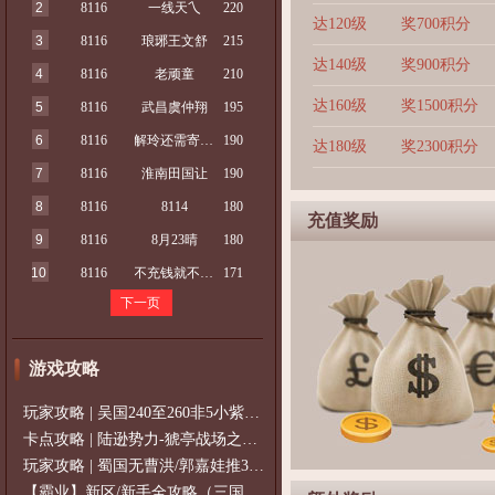
2
8116
一线天乀
220
达120级
奖700积分
3
8116
琅琊王文舒
215
达140级
奖900积分
4
8116
老顽童
210
达160级
奖1500积分
5
8116
武昌虞仲翔
195
6
8116
解玲还需寄玲人
190
达180级
奖2300积分
7
8116
淮南田国让
190
8
8116
8114
180
充值奖励
9
8116
8月23晴
180
10
8116
不充钱就不算女票
171
下一页
游戏攻略
玩家攻略 | 吴国240至260非5小紫过策免
卡点攻略 | 陆逊势力-猇亭战场之陆逊
玩家攻略 | 蜀国无曹洪/郭嘉娃推375级，
【霸业】新区/新手全攻略（三国通用）2