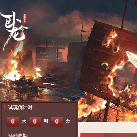
试玩倒计时
0
0
0
天
时
分
活动周期