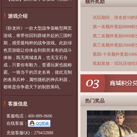
额外奖励
游戏介绍
试玩期间，排名前10
第一名额外奖励8888积
《卧龙吟》一款大型战争策略型网页
游戏，将带你回到群雄并起的三国时
第二名额外奖励6666积
期，感受最纯粹的战争游戏。此款绿
第三名额外奖励2666积
色页游能让你体会到前所未有的战斗
第四-十名额外奖励166
体验，既无商城道具，也无宝石合
奖励发放：试玩活动结
成，只要你有毅力，普通玩家也能称
霸。一骑当千的历史名将，彼此克制
的各系兵种，属性随机的神兵利器，
都将是你争霸天下的制胜筹码。
热门奖品
客服信息
客服电话：400-889-0606
在线客服：
充值客服QQ：279432888