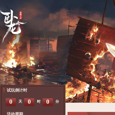
试玩倒计时
0
0
0
天
时
分
活动周期