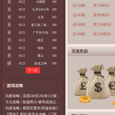
2
8123
大都督
190
达120级
奖700积分
3
8123
九月0冲小号
190
达140级
奖900积分
4
8123
火雲
185
达160级
奖1500积分
5
8123
老三老二老大了
180
6
8123
广平许子远
180
达180级
奖2300积分
7
8123
晴天
180
8
8123
哈哈
160
充值奖励
9
8123
重山
160
10
8123
卧龙之神
160
下一页
游戏攻略
玩家攻略 | 吴国240至260非5小紫过策免
卡点攻略 | 陆逊势力-猇亭战场之陆逊
玩家攻略 | 蜀国无曹洪/郭嘉娃推375级，
【霸业】新区/新手全攻略（三国通用）2