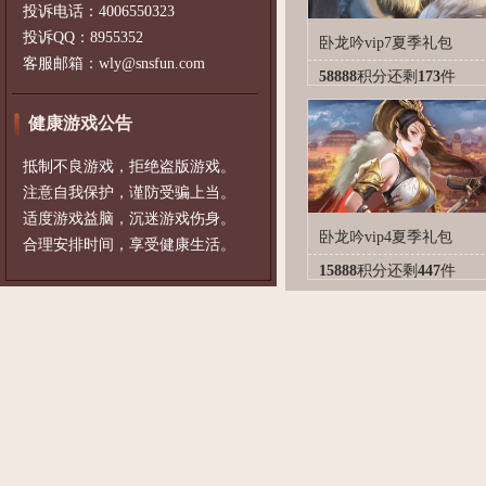
投诉电话：4006550323
投诉QQ：8955352
卧龙吟vip7夏季礼包
客服邮箱：wly@snsfun.com
58888
积分
还剩
173
件
健康游戏公告
抵制不良游戏，拒绝盗版游戏。
注意自我保护，谨防受骗上当。
适度游戏益脑，沉迷游戏伤身。
卧龙吟vip4夏季礼包
合理安排时间，享受健康生活。
15888
积分
还剩
447
件