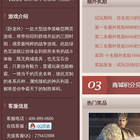
额外奖励
游戏介绍
试玩期间，排名前10
第一名额外奖励8888积
《卧龙吟》一款大型战争策略型网页
游戏，将带你回到群雄并起的三国时
第二名额外奖励6666积
期，感受最纯粹的战争游戏。此款绿
第三名额外奖励2666积
色页游能让你体会到前所未有的战斗
第四-十名额外奖励166
体验，既无商城道具，也无宝石合
奖励发放：试玩活动结
成，只要你有毅力，普通玩家也能称
霸。一骑当千的历史名将，彼此克制
的各系兵种，属性随机的神兵利器，
都将是你争霸天下的制胜筹码。
热门奖品
客服信息
客服电话：400-889-0606
在线客服：
充值客服QQ：279432888