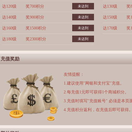
达120级
奖700积分
未达到
达130级
奖
达140级
奖900积分
未达到
达150级
奖
达160级
奖1500积分
未达到
达170级
奖
达180级
奖2300积分
未达到
充值奖励
友情提醒：
1.建议使用"网银和支付宝"充值。
2.每充值1元即可获得1个商城积分。
3.充值时填写"充值账号" 必须是本
4.充值积分返利，在充值后即可获得