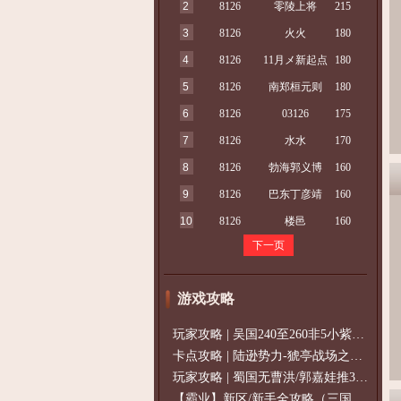
2
8126
零陵上将
215
3
8126
火火
180
4
8126
11月メ新起点
180
5
8126
南郑桓元则
180
6
8126
03126
175
7
8126
水水
170
8
8126
勃海郭义博
160
9
8126
巴东丁彦靖
160
10
8126
楼邑
160
下一页
游戏攻略
玩家攻略 | 吴国240至260非5小紫过策免
卡点攻略 | 陆逊势力-猇亭战场之陆逊
玩家攻略 | 蜀国无曹洪/郭嘉娃推375级，
【霸业】新区/新手全攻略（三国通用）2