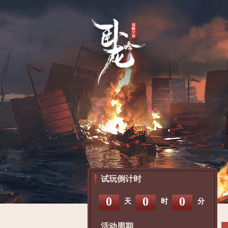
试玩倒计时
0
0
0
天
时
分
活动周期