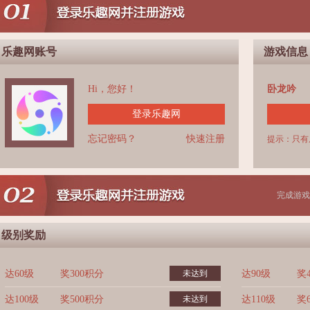
乐趣网账号
游戏信息
Hi，您好！
卧龙吟
登录乐趣网
忘记密码？
快速注册
提示：只有
完成游戏
级别奖励
达60级
奖300积分
未达到
达90级
奖
达100级
奖500积分
未达到
达110级
奖