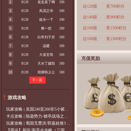
2
8128
老韭菜了啊
190
达120级
奖700积分
3
8128
风茂正华
190
达140级
奖900积分
4
8128
娱乐一下
190
达160级
奖1500积分
5
8128
爽一把
180
6
8128
白帝刘子弃
180
达180级
奖2300积分
7
8128
温暖
180
8
8128
大道至简
180
充值奖励
9
8128
天水丁建阳
180
10
8128
琅琊韩义公
180
下一页
游戏攻略
玩家攻略 | 吴国240至260非5小紫过策免
卡点攻略 | 陆逊势力-猇亭战场之陆逊
玩家攻略 | 蜀国无曹洪/郭嘉娃推375级，
【霸业】新区/新手全攻略（三国通用）2