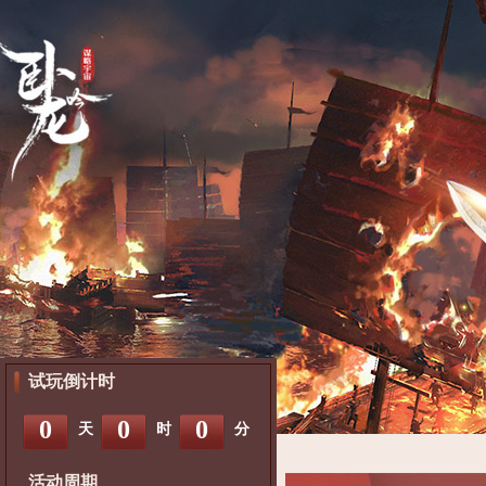
试玩倒计时
0
0
0
天
时
分
活动周期