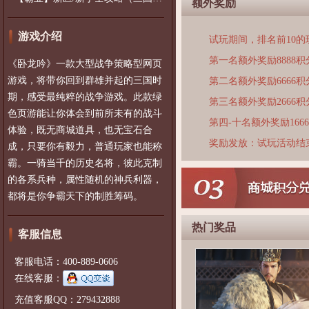
额外奖励
游戏介绍
试玩期间，排名前10
第一名额外奖励8888积
《卧龙吟》一款大型战争策略型网页
游戏，将带你回到群雄并起的三国时
第二名额外奖励6666积
期，感受最纯粹的战争游戏。此款绿
第三名额外奖励2666积
色页游能让你体会到前所未有的战斗
第四-十名额外奖励166
体验，既无商城道具，也无宝石合
奖励发放：试玩活动结
成，只要你有毅力，普通玩家也能称
霸。一骑当千的历史名将，彼此克制
的各系兵种，属性随机的神兵利器，
都将是你争霸天下的制胜筹码。
热门奖品
客服信息
客服电话：400-889-0606
在线客服：
充值客服QQ：279432888