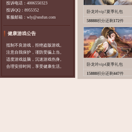
投诉电话：4006550323
投诉QQ：8955352
卧龙吟vip7夏季礼包
客服邮箱：wly@snsfun.com
58888
积分
还剩
172
件
健康游戏公告
抵制不良游戏，拒绝盗版游戏。
注意自我保护，谨防受骗上当。
适度游戏益脑，沉迷游戏伤身。
卧龙吟vip4夏季礼包
合理安排时间，享受健康生活。
15888
积分
还剩
447
件