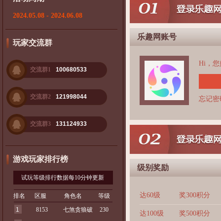
2024.05.08 - 2024.06.08
乐趣网账号
玩家交流群
Hi，
交流群1
100680533
交流群2
121998044
忘记密
交流群3
131124933
游戏玩家排行榜
级别奖励
试玩等级排行数据每10分钟更新
达60级
奖300积分
排名
区服
角色名
等级
1
8153
七煞贪狼破
230
达100级
奖500积分