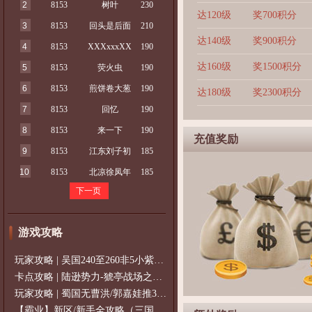
2
8153
树叶
230
达120级
奖700积分
3
8153
回头是后面
210
达140级
奖900积分
4
8153
XXXxxxXX
190
达160级
奖1500积分
5
8153
荧火虫
190
6
8153
煎饼卷大葱
190
达180级
奖2300积分
7
8153
回忆
190
8
8153
来一下
190
充值奖励
9
8153
江东刘子初
185
10
8153
北凉徐凤年
185
下一页
游戏攻略
玩家攻略 | 吴国240至260非5小紫过策免
卡点攻略 | 陆逊势力-猇亭战场之陆逊
玩家攻略 | 蜀国无曹洪/郭嘉娃推375级，
【霸业】新区/新手全攻略（三国通用）2