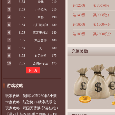
2
8155
10元
210
达120级
奖700积分
3
8155
小卡拉米
210
达140级
奖900积分
4
8155
木杉
190
达160级
奖1500积分
5
8155
九江杨德祖
180
6
8155
真定王叔治
180
达180级
奖2300积分
7
8155
鸿运舍得
180
8
8155
え
180
充值奖励
9
8155
血刀老祖
175
10
8155
合浦孙子远
175
下一页
游戏攻略
玩家攻略 | 吴国240至260非5小紫过策免
卡点攻略 | 陆逊势力-猇亭战场之陆逊
玩家攻略 | 蜀国无曹洪/郭嘉娃推375级，
【霸业】新区/新手全攻略（三国通用）2