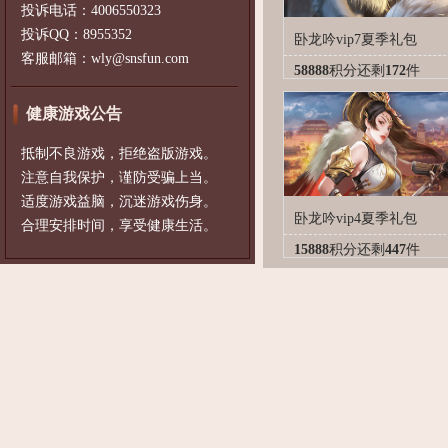
投诉电话：4006550323
投诉QQ：8955352
卧龙吟vip7夏季礼包
客服邮箱：wly@snsfun.com
58888
积分
还剩
172
件
健康游戏公告
抵制不良游戏，拒绝盗版游戏。
注意自我保护，谨防受骗上当。
适度游戏益脑，沉迷游戏伤身。
卧龙吟vip4夏季礼包
合理安排时间，享受健康生活。
15888
积分
还剩
447
件