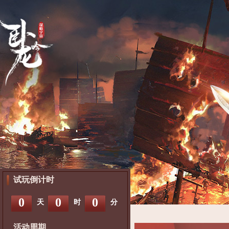
试玩倒计时
0
0
0
天
时
分
活动周期