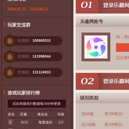
2024.05.22 - 2024.06.22
乐趣网账号
玩家交流群
Hi，
交流群1
100680533
交流群2
121998044
忘记密
交流群3
131124933
游戏玩家排行榜
级别奖励
试玩等级排行数据每10分钟更新
达60级
奖300积分
排名
区服
角色名
等级
1
8155
挚爱老科
225
达100级
奖500积分