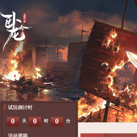
试玩倒计时
0
0
0
天
时
分
活动周期