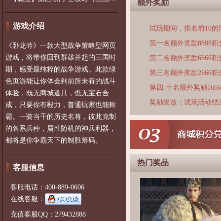
额外奖励
游戏介绍
试玩期间，排名前10
第一名额外奖励8888积
《卧龙吟》一款大型战争策略型网页
游戏，将带你回到群雄并起的三国时
第二名额外奖励6666积
期，感受最纯粹的战争游戏。此款绿
第三名额外奖励2666积
色页游能让你体会到前所未有的战斗
第四-十名额外奖励166
体验，既无商城道具，也无宝石合
奖励发放：试玩活动结
成，只要你有毅力，普通玩家也能称
霸。一骑当千的历史名将，彼此克制
的各系兵种，属性随机的神兵利器，
都将是你争霸天下的制胜筹码。
热门奖品
客服信息
客服电话：400-889-0606
在线客服：
充值客服QQ：279432888