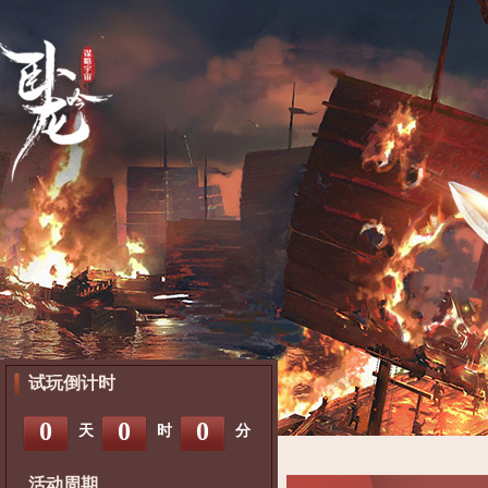
试玩倒计时
0
0
0
天
时
分
活动周期