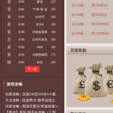
2
8196
梦话
225
达120级
奖700积分
3
8196
宁 静·致 远
185
达140级
奖900积分
4
8196
比特币
180
达160级
奖1500积分
5
8196
笑196
180
6
8196
济南袁显甫
180
达180级
奖2300积分
7
8196
白帝毛孝先
180
8
8196
6969
180
充值奖励
9
8196
乌鸦黑呦黑
175
10
8196
村长
165
下一页
游戏攻略
玩家攻略 | 吴国240至260非5小紫过策免
卡点攻略 | 陆逊势力-猇亭战场之陆逊
玩家攻略 | 蜀国无曹洪/郭嘉娃推375级，
【霸业】新区/新手全攻略（三国通用）2