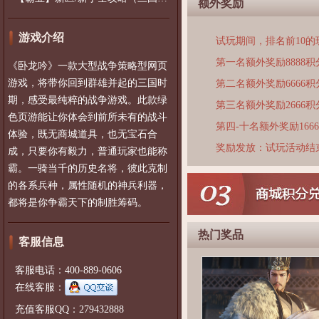
额外奖励
游戏介绍
试玩期间，排名前10
第一名额外奖励8888积
《卧龙吟》一款大型战争策略型网页
游戏，将带你回到群雄并起的三国时
第二名额外奖励6666积
期，感受最纯粹的战争游戏。此款绿
第三名额外奖励2666积
色页游能让你体会到前所未有的战斗
第四-十名额外奖励166
体验，既无商城道具，也无宝石合
奖励发放：试玩活动结
成，只要你有毅力，普通玩家也能称
霸。一骑当千的历史名将，彼此克制
的各系兵种，属性随机的神兵利器，
都将是你争霸天下的制胜筹码。
热门奖品
客服信息
客服电话：400-889-0606
在线客服：
充值客服QQ：279432888