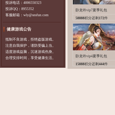
投诉电话：4006550323
投诉QQ：8955352
卧龙吟vip7夏季礼包
客服邮箱：wly@snsfun.com
58888
积分
还剩
172
件
健康游戏公告
抵制不良游戏，拒绝盗版游戏。
注意自我保护，谨防受骗上当。
适度游戏益脑，沉迷游戏伤身。
卧龙吟vip4夏季礼包
合理安排时间，享受健康生活。
15888
积分
还剩
444
件