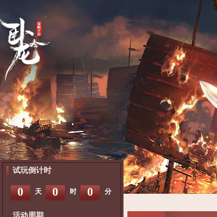
试玩倒计时
0
0
0
天
时
分
活动周期