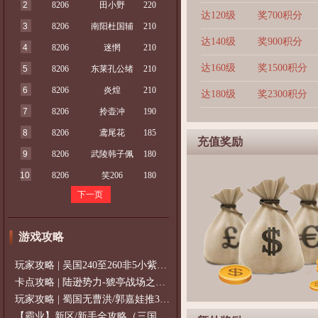
2
8206
田小野
220
达120级
奖700积分
3
8206
南阳杜国辅
210
达140级
奖900积分
4
8206
迷惘
210
达160级
奖1500积分
5
8206
东莱孔公绪
210
6
8206
炎煌
210
达180级
奖2300积分
7
8206
拎壶冲
190
8
8206
鸢尾花
185
充值奖励
9
8206
武陵韩子佩
180
10
8206
笑206
180
下一页
游戏攻略
玩家攻略 | 吴国240至260非5小紫过策免
卡点攻略 | 陆逊势力-猇亭战场之陆逊
玩家攻略 | 蜀国无曹洪/郭嘉娃推375级，
【霸业】新区/新手全攻略（三国通用）2