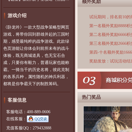
额外奖励
游戏介绍
试玩期间，排名前10
第一名额外奖励8888积
《卧龙吟》一款大型战争策略型网页
游戏，将带你回到群雄并起的三国时
第二名额外奖励6666积
期，感受最纯粹的战争游戏。此款绿
第三名额外奖励2666积
色页游能让你体会到前所未有的战斗
第四-十名额外奖励166
体验，既无商城道具，也无宝石合
奖励发放：试玩活动结
成，只要你有毅力，普通玩家也能称
霸。一骑当千的历史名将，彼此克制
的各系兵种，属性随机的神兵利器，
都将是你争霸天下的制胜筹码。
热门奖品
客服信息
客服电话：400-889-0606
在线客服：
充值客服QQ：279432888