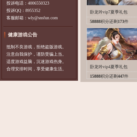
投诉电话：4006550323
投诉QQ：8955352
卧龙吟vip7夏季礼包
客服邮箱：wly@snsfun.com
58888
积分
还剩
173
件
健康游戏公告
抵制不良游戏，拒绝盗版游戏。
注意自我保护，谨防受骗上当。
适度游戏益脑，沉迷游戏伤身。
卧龙吟vip4夏季礼包
合理安排时间，享受健康生活。
15888
积分
还剩
447
件