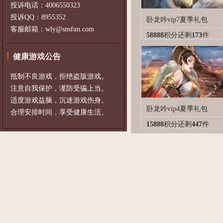
投诉电话：4006550323
投诉QQ：8955352
卧龙吟vip7夏季礼包
客服邮箱：wly@snsfun.com
58888
积分
还剩
173
件
健康游戏公告
抵制不良游戏，拒绝盗版游戏。
注意自我保护，谨防受骗上当。
适度游戏益脑，沉迷游戏伤身。
卧龙吟vip4夏季礼包
合理安排时间，享受健康生活。
15888
积分
还剩
447
件