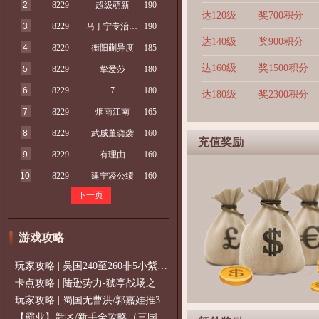
2
8229
超级萌新
190
达120级
奖700积分
3
8229
马丁宁专治魏延
190
达140级
奖900积分
4
8229
衡阳蒯异度
185
达160级
奖1500积分
5
8229
挚爱莎
180
6
8229
7
180
达180级
奖2300积分
7
8229
烟雨江南
165
8
8229
武威董龚袭
160
充值奖励
9
8229
有理由
160
10
8229
建宁凌公绩
160
下一页
游戏攻略
玩家攻略 | 吴国240至260非5小紫过策免
卡点攻略 | 陆逊势力-猇亭战场之陆逊
玩家攻略 | 蜀国无曹洪/郭嘉娃推375级，
【霸业】新区/新手全攻略（三国通用）2