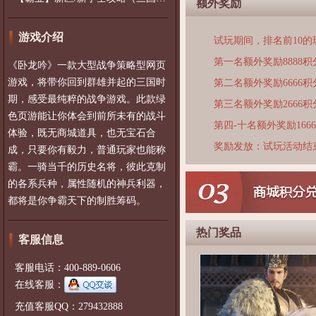
额外奖励
游戏介绍
试玩期间，排名前10
第一名额外奖励8888积
《卧龙吟》一款大型战争策略型网页
游戏，将带你回到群雄并起的三国时
第二名额外奖励6666积
期，感受最纯粹的战争游戏。此款绿
第三名额外奖励2666积
色页游能让你体会到前所未有的战斗
第四-十名额外奖励166
体验，既无商城道具，也无宝石合
奖励发放：试玩活动结
成，只要你有毅力，普通玩家也能称
霸。一骑当千的历史名将，彼此克制
的各系兵种，属性随机的神兵利器，
都将是你争霸天下的制胜筹码。
热门奖品
客服信息
客服电话：400-889-0606
在线客服：
充值客服QQ：279432888