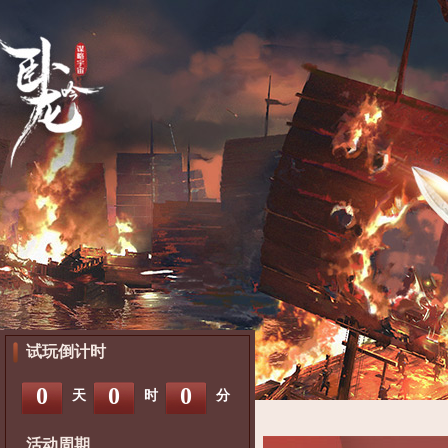
试玩倒计时
0
0
0
天
时
分
活动周期