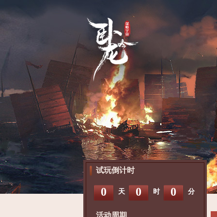
试玩倒计时
0
0
0
天
时
分
活动周期