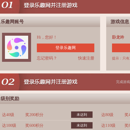
乐趣网账号
游戏信息
Hi，您好！
卧龙吟
登录乐趣网
忘记密码？
快速注册
提示：只有
完成游戏
级别奖励
达40级
奖200积分
未达到
达80级
奖
达100级
奖600积分
未达到
达110级
奖