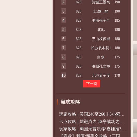
2
823
皖城王景兴
190
3
823
红颜一醉
190
4
823
渤海张子产
185
5
823
北地
180
6
823
巴山权侯威
180
7
823
长沙袁本初1
180
8
823
白水
175
9
823
洛阳孔文举
175
10
823
北地孟子度
170
下一页
游戏攻略
玩家攻略 | 吴国240至260非5小紫过策免
卡点攻略 | 陆逊势力-猇亭战场之陆逊
玩家攻略 | 蜀国无曹洪/郭嘉娃推375级，
【霸业】新区/新手全攻略（三国通用）2