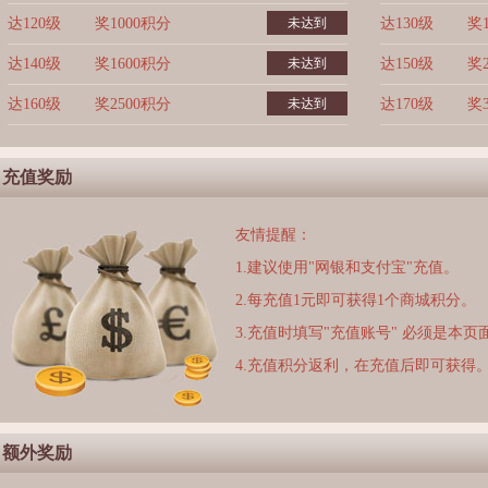
达120级
奖1000积分
未达到
达130级
奖
达140级
奖1600积分
未达到
达150级
奖
达160级
奖2500积分
未达到
达170级
奖
充值奖励
友情提醒：
1.建议使用"网银和支付宝"充值。
2.每充值1元即可获得1个商城积分。
3.充值时填写"充值账号" 必须是本
4.充值积分返利，在充值后即可获得
额外奖励