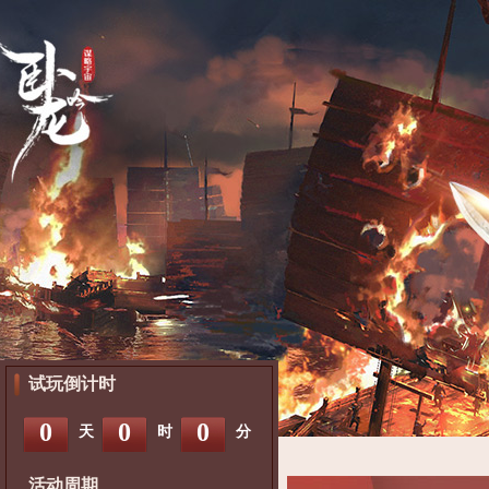
试玩倒计时
0
0
0
天
时
分
活动周期