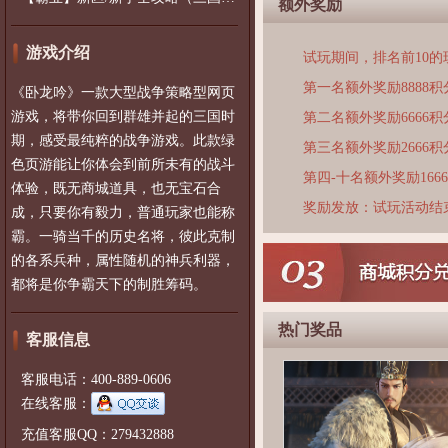
额外奖励
游戏介绍
试玩期间，排名前10
第一名额外奖励8888积
《卧龙吟》一款大型战争策略型网页
游戏，将带你回到群雄并起的三国时
第二名额外奖励6666积
期，感受最纯粹的战争游戏。此款绿
第三名额外奖励2666积
色页游能让你体会到前所未有的战斗
第四-十名额外奖励166
体验，既无商城道具，也无宝石合
奖励发放：试玩活动结
成，只要你有毅力，普通玩家也能称
霸。一骑当千的历史名将，彼此克制
的各系兵种，属性随机的神兵利器，
都将是你争霸天下的制胜筹码。
热门奖品
客服信息
客服电话：400-889-0606
在线客服：
充值客服QQ：279432888