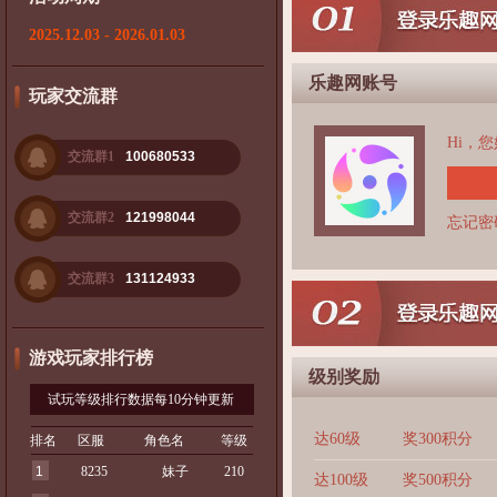
2025.12.03 - 2026.01.03
乐趣网账号
玩家交流群
Hi，
交流群1
100680533
交流群2
121998044
忘记密
交流群3
131124933
游戏玩家排行榜
级别奖励
试玩等级排行数据每10分钟更新
达60级
奖300积分
排名
区服
角色名
等级
1
8235
妹子
210
达100级
奖500积分