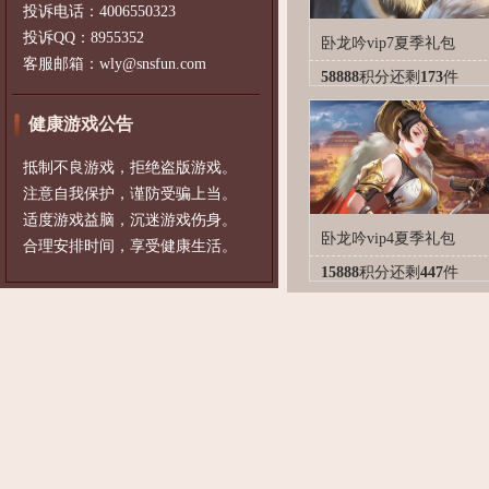
投诉电话：4006550323
投诉QQ：8955352
卧龙吟vip7夏季礼包
客服邮箱：wly@snsfun.com
58888
积分
还剩
173
件
健康游戏公告
抵制不良游戏，拒绝盗版游戏。
注意自我保护，谨防受骗上当。
适度游戏益脑，沉迷游戏伤身。
卧龙吟vip4夏季礼包
合理安排时间，享受健康生活。
15888
积分
还剩
447
件