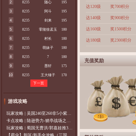
2
8235
随心
195
达120级
奖700积分
3
8235
阿斗
195
达140级
奖900积分
4
8235
剑来
195
达160级
奖1500积分
5
8235
零陵徐孟玉
180
6
8235
村长
180
达180级
奖2300积分
7
8235
萌妹子
180
8
8235
7
180
充值奖励
9
8235
墨轩
175
10
8235
王大锤子
170
下一页
游戏攻略
玩家攻略 | 吴国240至260非5小紫过策免
卡点攻略 | 陆逊势力-猇亭战场之陆逊
玩家攻略 | 蜀国无曹洪/郭嘉娃推375级，
【霸业】新区/新手全攻略（三国通用）2