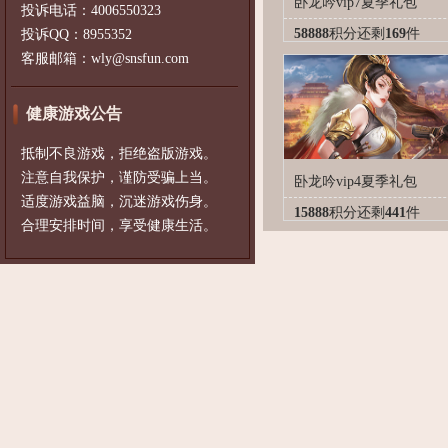
卧龙吟vip7夏季礼包
投诉电话：4006550323
58888
积分
还剩
169
件
投诉QQ：8955352
客服邮箱：wly@snsfun.com
健康游戏公告
抵制不良游戏，拒绝盗版游戏。
注意自我保护，谨防受骗上当。
卧龙吟vip4夏季礼包
适度游戏益脑，沉迷游戏伤身。
15888
积分
还剩
441
件
合理安排时间，享受健康生活。