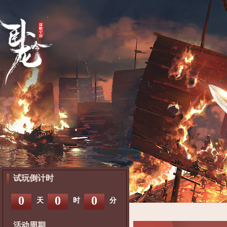
试玩倒计时
0
0
0
天
时
分
活动周期