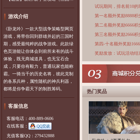
试玩期间，排名前10
第一名额外奖励8888积
游戏介绍
第二名额外奖励6666积
《卧龙吟》一款大型战争策略型网页
第三名额外奖励2666积
游戏，将带你回到群雄并起的三国时
期，感受最纯粹的战争游戏。此款绿
第四-十名额外奖励166
色页游能让你体会到前所未有的战斗
奖励发放：试玩活动结
体验，既无商城道具，也无宝石合
成，只要你有毅力，普通玩家也能称
霸。一骑当千的历史名将，彼此克制
的各系兵种，属性随机的神兵利器，
都将是你争霸天下的制胜筹码。
热门奖品
客服信息
客服电话：400-889-0606
在线客服：
充值客服QQ：279432888