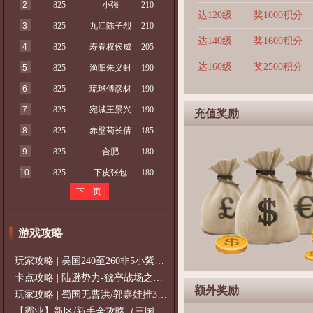
2
825
小强
210
达120级
奖1000积分
3
825
九江陈子烈
210
达140级
奖1600积分
4
825
寿春权侯威
205
达160级
奖2500积分
5
825
渔阳朱义封
190
6
825
琉球傅彦材
190
7
825
宛城王景兴
190
充值奖励
8
825
赤壁荀长倩
185
9
825
合肥
180
10
825
下皮张包
180
下一页
游戏攻略
玩家攻略 | 吴国240至260非5小紫过策免
卡点攻略 | 陆逊势力-猇亭战场之陆逊
额外奖励
玩家攻略 | 蜀国无曹洪/郭嘉娃推375级，
【霸业】新区/新手全攻略（三国通用）2