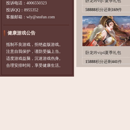
卧龙吟vip7夏季礼包
投诉电话：4006550323
58888
积分
还剩
169
件
投诉QQ：8955352
客服邮箱：wly@snsfun.com
健康游戏公告
抵制不良游戏，拒绝盗版游戏。
注意自我保护，谨防受骗上当。
卧龙吟vip4夏季礼包
适度游戏益脑，沉迷游戏伤身。
15888
积分
还剩
441
件
合理安排时间，享受健康生活。