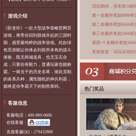
试玩期间，排名前10
第一名额外奖励8888积
游戏介绍
第二名额外奖励6666积
《卧龙吟》一款大型战争策略型网页
第三名额外奖励2666积
游戏，将带你回到群雄并起的三国时
期，感受最纯粹的战争游戏。此款绿
第四-十名额外奖励166
色页游能让你体会到前所未有的战斗
奖励发放：试玩活动结
体验，既无商城道具，也无宝石合
成，只要你有毅力，普通玩家也能称
霸。一骑当千的历史名将，彼此克制
的各系兵种，属性随机的神兵利器，
都将是你争霸天下的制胜筹码。
热门奖品
客服信息
客服电话：400-889-0606
在线客服：
充值客服QQ：279432888