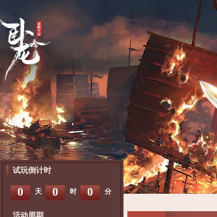
试玩倒计时
0
0
0
天
时
分
活动周期