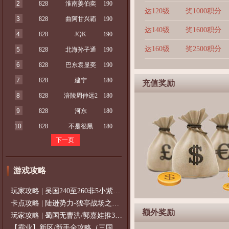
2
828
淮南姜伯奕
190
达120级
奖1000积分
3
828
曲阿甘兴霸
190
达140级
奖1600积分
4
828
JQK
190
达160级
奖2500积分
5
828
北海孙子通
190
6
828
巴东袁显奕
190
7
828
建宁
180
充值奖励
8
828
涪陵周仲远2
180
9
828
河东
180
10
828
不是很黑
180
下一页
游戏攻略
玩家攻略 | 吴国240至260非5小紫过策免
卡点攻略 | 陆逊势力-猇亭战场之陆逊
额外奖励
玩家攻略 | 蜀国无曹洪/郭嘉娃推375级，
【霸业】新区/新手全攻略（三国通用）2