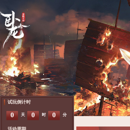
试玩倒计时
0
0
0
天
时
分
活动周期