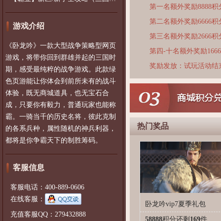
第一名额外奖励8888积
第二名额外奖励6666积
游戏介绍
第三名额外奖励2666积
《卧龙吟》一款大型战争策略型网页
第四-十名额外奖励166
游戏，将带你回到群雄并起的三国时
奖励发放：试玩活动结
期，感受最纯粹的战争游戏。此款绿
色页游能让你体会到前所未有的战斗
体验，既无商城道具，也无宝石合
成，只要你有毅力，普通玩家也能称
霸。一骑当千的历史名将，彼此克制
热门奖品
的各系兵种，属性随机的神兵利器，
都将是你争霸天下的制胜筹码。
客服信息
客服电话：400-889-0606
在线客服：
卧龙吟vip7夏季礼包
充值客服QQ：279432888
58888
积分
还剩
169
件