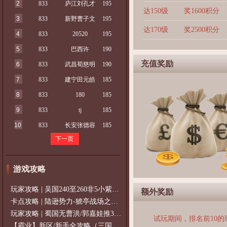
2
833
庐江刘孔才
195
达150级
奖1600积分
3
833
新野曹子文
195
达170级
奖2500积分
4
833
20520
195
5
833
巴西许
190
充值奖励
6
833
武昌荀慈明
190
7
833
建宁田元皓
185
8
833
180
185
9
833
tj
185
10
833
长安张德容
185
下一页
游戏攻略
玩家攻略 | 吴国240至260非5小紫过策免
额外奖励
卡点攻略 | 陆逊势力-猇亭战场之陆逊
玩家攻略 | 蜀国无曹洪/郭嘉娃推375级，
试玩期间，排名前10
【霸业】新区/新手全攻略（三国通用）2