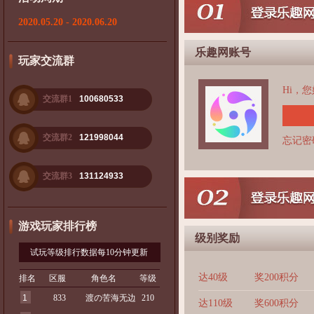
2020.05.20 - 2020.06.20
乐趣网账号
玩家交流群
Hi，
交流群1
100680533
交流群2
121998044
忘记密
交流群3
131124933
游戏玩家排行榜
级别奖励
试玩等级排行数据每10分钟更新
达40级
奖200积分
排名
区服
角色名
等级
1
833
渡の苦海无边
210
达110级
奖600积分