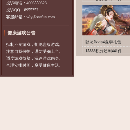
投诉电话：4006550323
投诉QQ：8955352
客服邮箱：wly@snsfun.com
健康游戏公告
卧龙吟vip4夏季礼包
抵制不良游戏，拒绝盗版游戏。
15888
积分
还剩
441
件
注意自我保护，谨防受骗上当。
适度游戏益脑，沉迷游戏伤身。
合理安排时间，享受健康生活。