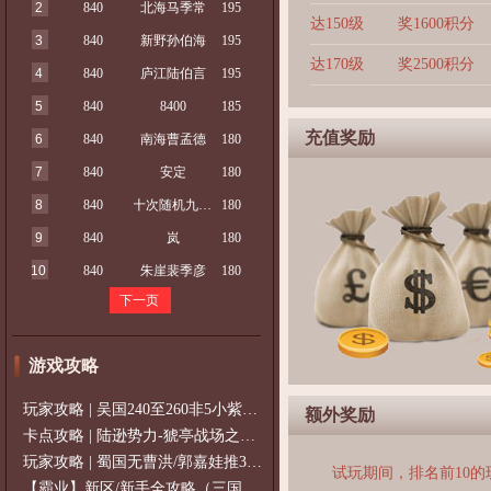
2
840
北海马季常
195
达150级
奖1600积分
3
840
新野孙伯海
195
达170级
奖2500积分
4
840
庐江陆伯言
195
5
840
8400
185
充值奖励
6
840
南海曹孟德
180
7
840
安定
180
8
840
十次随机九次吴
180
9
840
岚
180
10
840
朱崖裴季彦
180
下一页
游戏攻略
玩家攻略 | 吴国240至260非5小紫过策免
额外奖励
卡点攻略 | 陆逊势力-猇亭战场之陆逊
玩家攻略 | 蜀国无曹洪/郭嘉娃推375级，
试玩期间，排名前10
【霸业】新区/新手全攻略（三国通用）2