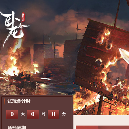
试玩倒计时
0
0
0
天
时
分
活动周期