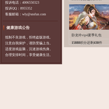
投诉电话：4006550323
投诉QQ：8955352
客服邮箱：wly@snsfun.com
健康游戏公告
卧龙吟vip4夏季礼包
抵制不良游戏，拒绝盗版游戏。
15888
积分
还剩
438
件
注意自我保护，谨防受骗上当。
适度游戏益脑，沉迷游戏伤身。
合理安排时间，享受健康生活。