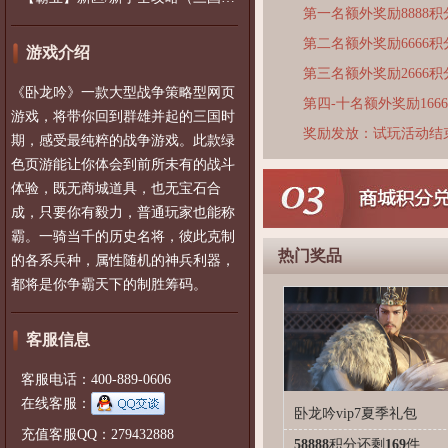
第一名额外奖励8888积
第二名额外奖励6666积
游戏介绍
第三名额外奖励2666积
《卧龙吟》一款大型战争策略型网页
第四-十名额外奖励166
游戏，将带你回到群雄并起的三国时
奖励发放：试玩活动结
期，感受最纯粹的战争游戏。此款绿
色页游能让你体会到前所未有的战斗
体验，既无商城道具，也无宝石合
成，只要你有毅力，普通玩家也能称
霸。一骑当千的历史名将，彼此克制
热门奖品
的各系兵种，属性随机的神兵利器，
都将是你争霸天下的制胜筹码。
客服信息
客服电话：400-889-0606
在线客服：
卧龙吟vip7夏季礼包
充值客服QQ：279432888
58888
积分
还剩
169
件