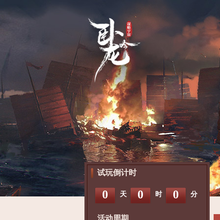
试玩倒计时
0
0
0
天
时
分
活动周期