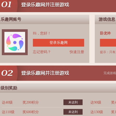
乐趣网账号
游戏信息
Hi，您好！
卧龙吟
登录乐趣网
忘记密码？
快速注册
提示：只有
完成游戏
级别奖励
达40级
奖200积分
未达到
达90级
奖
达110级
奖600积分
未达到
达130级
奖