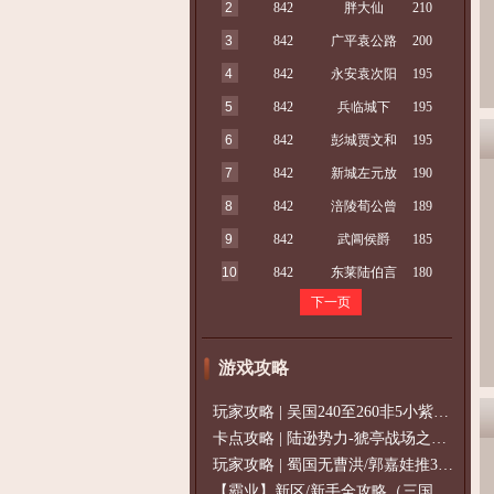
2
842
胖大仙
210
3
842
广平袁公路
200
4
842
永安袁次阳
195
5
842
兵临城下
195
6
842
彭城贾文和
195
7
842
新城左元放
190
8
842
涪陵荀公曾
189
9
842
武阊侯爵
185
10
842
东莱陆伯言
180
下一页
游戏攻略
玩家攻略 | 吴国240至260非5小紫过策免
卡点攻略 | 陆逊势力-猇亭战场之陆逊
玩家攻略 | 蜀国无曹洪/郭嘉娃推375级，
【霸业】新区/新手全攻略（三国通用）2