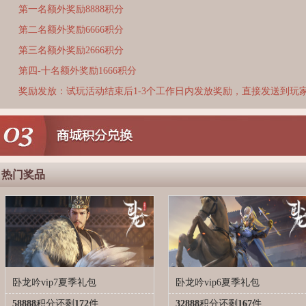
第一名额外奖励8888积分
第二名额外奖励6666积分
第三名额外奖励2666积分
第四-十名额外奖励1666积分
奖励发放：试玩活动结束后1-3个工作日内发放奖励，直接发送到玩
热门奖品
卧龙吟vip7夏季礼包
卧龙吟vip6夏季礼包
58888
积分
还剩
172
件
32888
积分
还剩
167
件