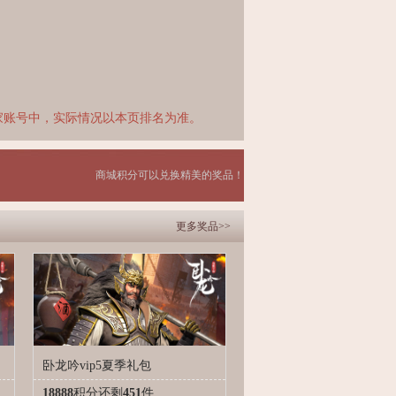
家账号中，实际情况以本页排名为准。
商城积分可以兑换精美的奖品！
更多奖品>>
卧龙吟vip5夏季礼包
18888
积分
还剩
451
件