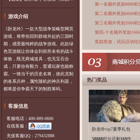
第一名额外奖励8888积
第二名额外奖励6666积
游戏介绍
第三名额外奖励2666积
《卧龙吟》一款大型战争策略型网页
第四-十名额外奖励166
游戏，将带你回到群雄并起的三国时
奖励发放：试玩活动结
期，感受最纯粹的战争游戏。此款绿
色页游能让你体会到前所未有的战斗
体验，既无商城道具，也无宝石合
成，只要你有毅力，普通玩家也能称
霸。一骑当千的历史名将，彼此克制
热门奖品
的各系兵种，属性随机的神兵利器，
都将是你争霸天下的制胜筹码。
客服信息
客服电话：400-889-0606
在线客服：
卧龙吟vip7夏季礼包
充值客服QQ：279432888
58888
积分
还剩
169
件