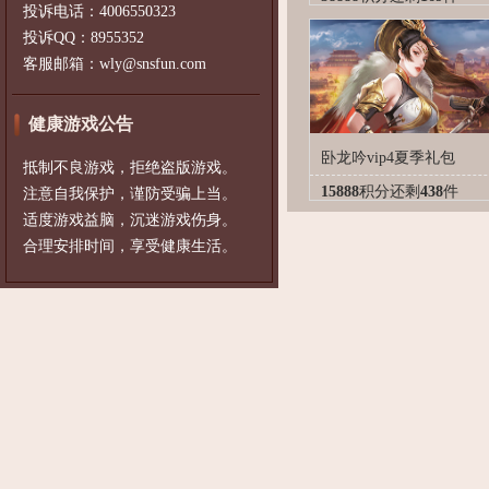
投诉电话：4006550323
投诉QQ：8955352
客服邮箱：wly@snsfun.com
健康游戏公告
卧龙吟vip4夏季礼包
抵制不良游戏，拒绝盗版游戏。
15888
积分
还剩
438
件
注意自我保护，谨防受骗上当。
适度游戏益脑，沉迷游戏伤身。
合理安排时间，享受健康生活。