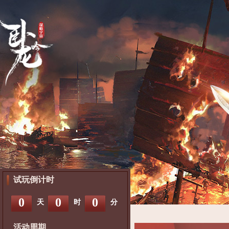
试玩倒计时
0
0
0
天
时
分
活动周期