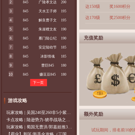
2
845
广陵孝文达
200
达150级
奖1600积分
3
845
天水王子师
195
达170级
奖2500积分
4
845
解良曹子文
195
5
845
朱崖檀文友
190
充值奖励
6
845
雁门陆公纪
190
7
845
安定陆幼节
185
8
845
冰影情魂
185
9
845
曹巨845
180
10
845
赚豆豆845
180
下一页
游戏攻略
玩家攻略 | 吴国240至260非5小紫过策免
额外奖励
卡点攻略 | 陆逊势力-猇亭战场之陆逊
玩家攻略 | 蜀国无曹洪/郭嘉娃推375级，
试玩期间，排名前10
【霸业】新区/新手全攻略（三国通用）2