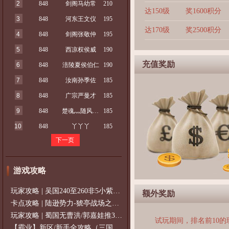
2
848
剑阁马幼常
210
达150级
奖1600积分
3
848
河东王文仪
195
达170级
奖2500积分
4
848
剑阁张敬仲
195
5
848
西凉权侯威
190
充值奖励
6
848
涪陵夏侯伯仁
190
7
848
汝南孙季佐
185
8
848
广宗严曼才
185
9
848
楚魂灬随风随行
185
10
848
丫丫丫
185
下一页
游戏攻略
玩家攻略 | 吴国240至260非5小紫过策免
额外奖励
卡点攻略 | 陆逊势力-猇亭战场之陆逊
玩家攻略 | 蜀国无曹洪/郭嘉娃推375级，
试玩期间，排名前10
【霸业】新区/新手全攻略（三国通用）2