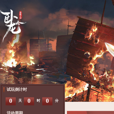
试玩倒计时
0
0
0
天
时
分
活动周期