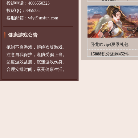
投诉电话：4006550323
投诉QQ：8955352
客服邮箱：wly@snsfun.com
健康游戏公告
卧龙吟vip4夏季礼包
抵制不良游戏，拒绝盗版游戏。
15888
积分
还剩
452
件
注意自我保护，谨防受骗上当。
适度游戏益脑，沉迷游戏伤身。
合理安排时间，享受健康生活。