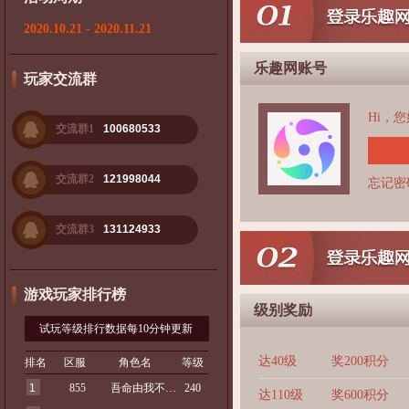
2020.10.21 - 2020.11.21
乐趣网账号
玩家交流群
Hi，
交流群1
100680533
交流群2
121998044
忘记密
交流群3
131124933
游戏玩家排行榜
级别奖励
试玩等级排行数据每10分钟更新
达40级
奖200积分
排名
区服
角色名
等级
1
855
吾命由我不由天
240
达110级
奖600积分