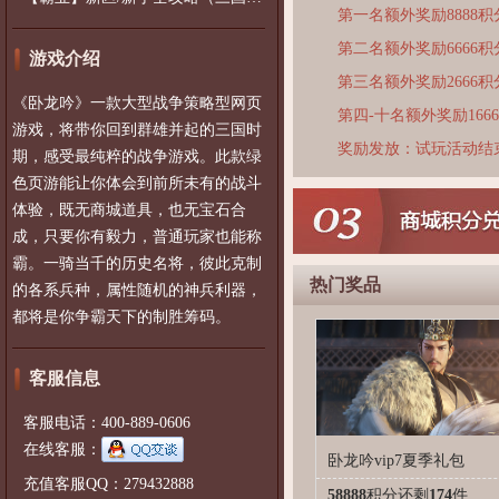
第一名额外奖励8888积
第二名额外奖励6666积
游戏介绍
第三名额外奖励2666积
《卧龙吟》一款大型战争策略型网页
第四-十名额外奖励166
游戏，将带你回到群雄并起的三国时
奖励发放：试玩活动结
期，感受最纯粹的战争游戏。此款绿
色页游能让你体会到前所未有的战斗
体验，既无商城道具，也无宝石合
成，只要你有毅力，普通玩家也能称
霸。一骑当千的历史名将，彼此克制
热门奖品
的各系兵种，属性随机的神兵利器，
都将是你争霸天下的制胜筹码。
客服信息
客服电话：400-889-0606
在线客服：
卧龙吟vip7夏季礼包
充值客服QQ：279432888
58888
积分
还剩
174
件