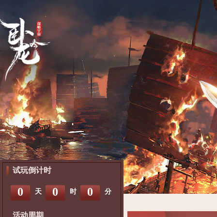
试玩倒计时
0
0
0
天
时
分
活动周期