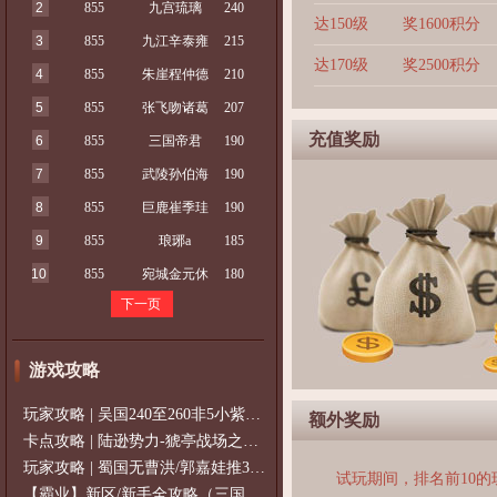
2
855
九宫琉璃
240
达150级
奖1600积分
3
855
九江辛泰雍
215
达170级
奖2500积分
4
855
朱崖程仲德
210
5
855
张飞吻诸葛
207
充值奖励
6
855
三国帝君
190
7
855
武陵孙伯海
190
8
855
巨鹿崔季珪
190
9
855
琅琊a
185
10
855
宛城金元休
180
下一页
游戏攻略
玩家攻略 | 吴国240至260非5小紫过策免
额外奖励
卡点攻略 | 陆逊势力-猇亭战场之陆逊
玩家攻略 | 蜀国无曹洪/郭嘉娃推375级，
试玩期间，排名前10
【霸业】新区/新手全攻略（三国通用）2