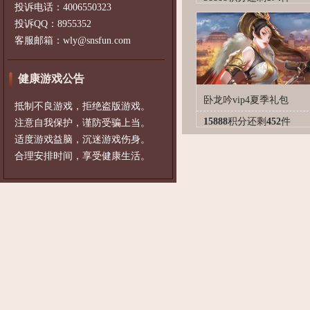
投诉电话：4006550323
投诉QQ：8955352
客服邮箱：wly@snsfun.com
健康游戏公告
卧龙吟vip4夏季礼包
抵制不良游戏，拒绝盗版游戏。
15888
积分
还剩
452
件
注意自我保护，谨防受骗上当。
适度游戏益脑，沉迷游戏伤身。
合理安排时间，享受健康生活。