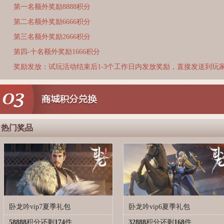
第一名额外奖励8888积分
第二名额外奖励6666积分
第三名额外奖励2666积分
第四-十名额外奖励1666积分
奖励发放：试玩活动结束后1-3个工作日内发放奖励，直接发送到玩
热门奖品
卧龙吟vip7夏季礼包
卧龙吟vip6夏季礼包
58888
积分
还剩
174
件
32888
积分
还剩
168
件