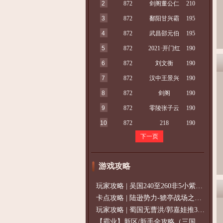
2
872
剑阁董公仁
210
3
872
鄱阳甘兴霸
195
4
872
武昌邵元伯
195
5
872
2021·开门红
190
6
872
刘文衡
190
7
872
汉中王景兴
190
8
872
剑阁
190
9
872
零陵张子云
190
10
872
218
190
下一页
游戏攻略
玩家攻略 | 吴国240至260非5小紫过策免
卡点攻略 | 陆逊势力-猇亭战场之陆逊
玩家攻略 | 蜀国无曹洪/郭嘉娃推375级，
【霸业】新区/新手全攻略（三国通用）2