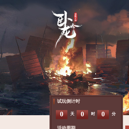
试玩倒计时
0
0
0
天
时
分
活动周期