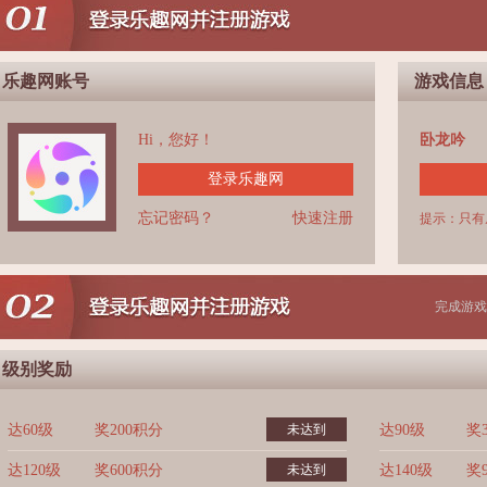
乐趣网账号
游戏信息
Hi，您好！
卧龙吟
登录乐趣网
忘记密码？
快速注册
提示：只有
完成游戏
级别奖励
达60级
奖200积分
未达到
达90级
奖
达120级
奖600积分
未达到
达140级
奖