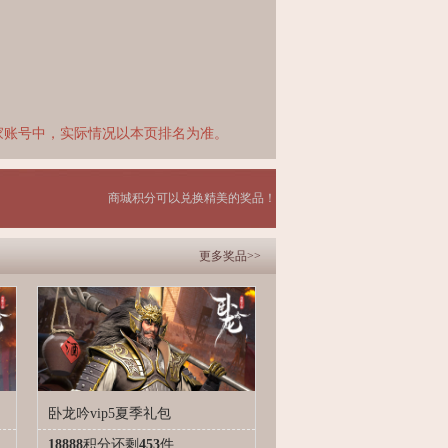
家账号中，实际情况以本页排名为准。
商城积分可以兑换精美的奖品！
更多奖品>>
卧龙吟vip5夏季礼包
18888
积分
还剩
453
件