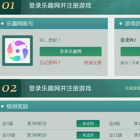
Hi，您好！
卧龙吟2
登录乐趣网
忘记密码？
快速注册
提示：只有
完成游戏
达5级
奖300积分
未达到
达8级
奖
达10级
奖500积分
未达到
达12级
奖