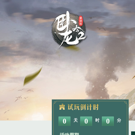
0
0
0
天
时
分